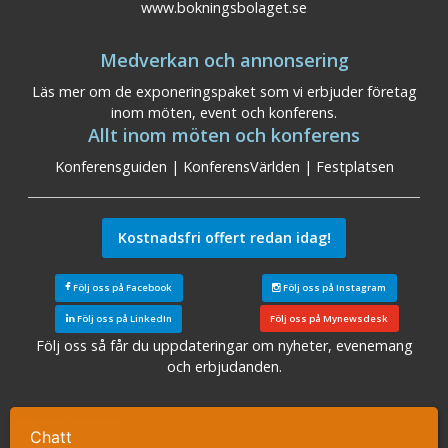
www.bokningsbolaget.se
Medverkan och annonsering
Läs mer om de exponeringspaket som vi erbjuder företag
inom möten, event och konferens.
Allt inom möten och konferens
Konferensguiden
|
KonferensVärlden
|
Festplatsen
Kostnadsfri offert redan idag!
Följ oss på Facebook
Följ oss på Instagram
Följ oss på LinkedIn
Följ oss på Mynewsdesk
Följ oss så får du uppdateringar om nyheter, evenemang
och erbjudanden.
Sök konferensanläggningar
|
Konferens Stockholm
|
Konferens Arlanda
|
Konferens Göteborg
|
Konferens
Chatt
Ta kontakt