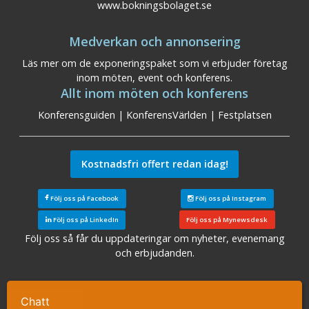
www.bokningsbolaget.se
Medverkan och annonsering
Läs mer om de exponeringspaket som vi erbjuder företag
inom möten, event och konferens.
Allt inom möten och konferens
Konferensguiden
|
KonferensVärlden
|
Festplatsen
Kostnadsfri offert redan idag!
Följ oss på Facebook
Följ oss på Instagram
Följ oss på LinkedIn
Följ oss på Mynewsdesk
Följ oss så får du uppdateringar om nyheter, evenemang
och erbjudanden.
Sök konferensanläggningar
|
Konferens Stockholm
|
Konferens Arlanda
|
Konferens Göteborg
|
Konferens
Chatt
Ta kontakt