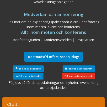
www.bokningsbolaget.se
Medverkan och annonsering
Läs mer om de exponeringspaket som vi erbjuder företag
inom möten, event och konferens.
Allt inom möten och konferens
Konferensguiden
|
KonferensVärlden
|
Festplatsen
Kostnadsfri offert redan idag!
Följ oss på Facebook
Följ oss på Instagram
Följ oss på LinkedIn
Följ oss på Mynewsdesk
Följ oss så får du uppdateringar om nyheter, evenemang
och erbjudanden.
Sök konferensanläggningar
|
Konferens Stockholm
|
Konferens Arlanda
|
Konferens Göteborg
|
Konferens
Chatt
Ta kontakt