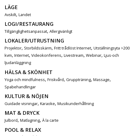
LÄGE
,
Avskilt
Landet
LOGI/RESTAURANG
,
Tillgänglighetsanpassat
Allergivänligt
LOKALER/UTRUSTNING
,
,
,
Projektor
Storbildsskärm
Fritt trådlöst Internet
Utställningsyta >200
,
,
,
,
,
kvm
Internet
Videokonferens
Livestream
Webinar
Ljus-och
ljudanläggning
HÄLSA & SKÖNHET
,
,
,
,
Yoga och mindfulness
Friskvård
Gruppträning
Massage
Spabehandlingar
KULTUR & NÖJEN
,
,
Guidade visningar
Karaoke
Musikunderhållning
MAT & DRYCK
,
,
Julbord
Matlagning
À la carte
POOL & RELAX