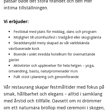
passar både det stora firandet och den mer
intima tillställningen.
Vi erbjuder:
Festlokal med plats för middag, dans och program
Möjlighet till utomhusfest i trädgård eller skogsglänta
Skräddarsydd meny skapad av vår världskända
växtbaserade kock
Boende i unikt inredda hotellrum för övernattande
gäster
Aktiviteter och upplevelser för hela helgen – yoga,
örtvandring, bastu, naturpromenader m.m.
Fullt stöd i planering och genomförande
Vår restaurang skapar festmåltider med fokus på
smak, hållbarhet och elegans – alltid i samklang
med årstid och tillfälle. Oavsett om ni drömmer
om ett naturnära bröllop med ceremoni i skogen,