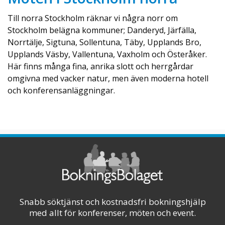
sällskap upp till 40 personer. Det är ett bra
val när man värdesätter avskildhet, integritet,
Till norra Stockholm räknar vi några norr om
och effektivitet. Helt enkelt då man söker ...
Stockholm belägna kommuner; Danderyd, Järfälla,
Norrtälje, Sigtuna, Sollentuna, Täby, Upplands Bro,
Visa på karta
Upplands Väsby, Vallentuna, Vaxholm och Österåker.
Här finns många fina, anrika slott och herrgårdar
omgivna med vacker natur, men även moderna hotell
och konferensanläggningar.
Snabb söktjänst och kostnadsfri bokningshjälp
med allt för konferenser, möten och event.