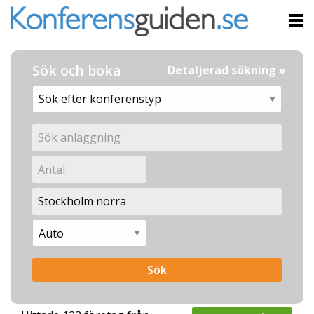
Sök och boka
Detaljerad sökning »