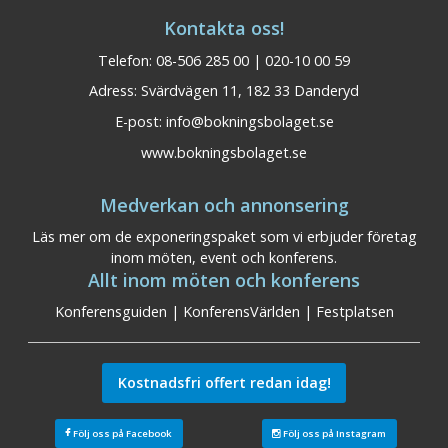
Kontakta oss!
Telefon: 08-506 285 00 | 020-10 00 59
Aronsborgs
Stockholm norra
Adress: Svärdvägen 11, 182 33 Danderyd
Konferenshotell
E-post:
info@bokningsbolaget.se
Konferensplatser: 500 Bäddar: 388
www.bokningsbolaget.se
Aronsborgs Konferenshotell är en renodlad
mötes- och konferensanläggning, vackert
Medverkan och annonsering
belägen vid Mälarens strand i Bålsta. På
Läs mer om de exponeringspaket som vi erbjuder företag
mindre än en timme når du oss från
inom möten, event och konferens.
Stockholm, Uppsala och Arlanda flygplats.
Allt inom möten och konferens
Med 388 sängplatser och 22 konferenslokaler
Konferensguiden
|
KonferensVärlden
|
Festplatsen
– den största med kapacitet på upp till 475
personer – s ...
Kostnadsfri offert redan idag!
Visa på karta
Följ oss på Facebook
Följ oss på Instagram