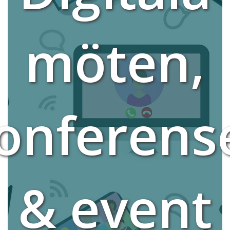
möten,
onferens
& event