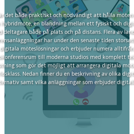
är det både praktiskt och nödvändigt att hålla möten 
m hybridmöte, en blandning mellan ett fysiskt och digi
 deltagare både på plats och på distans. Flera av lan
rensanläggningar har under den senaste tiden storsat
digitala möteslösningar och erbjuder numera alltifrå
okonferensrum till moderna studios med komplett te
stning som gör det möjligt att arrangera digitala möt
ldsklass. Nedan finner du en beskrivning av olika digi
ernativ samt vilka anläggningar som erbjuder digita