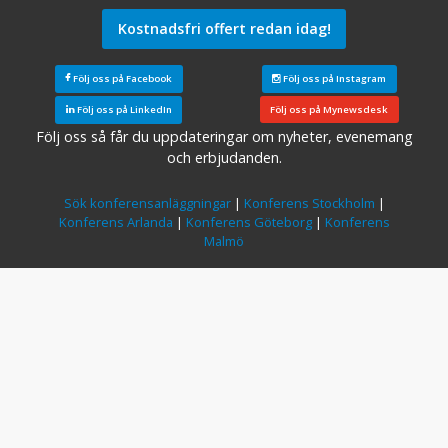
Kostnadsfri offert redan idag!
Följ oss på Facebook
Följ oss på Instagram
Följ oss på LinkedIn
Följ oss på Mynewsdesk
Följ oss så får du uppdateringar om nyheter, evenemang
och erbjudanden.
Sök konferensanläggningar
|
Konferens Stockholm
|
Konferens Arlanda
|
Konferens Göteborg
|
Konferens
Malmö