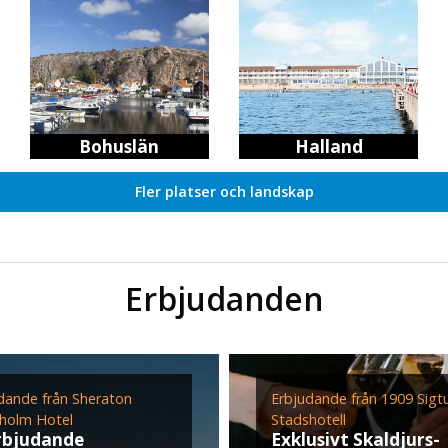
Bohuslän
Halland
Fler platser och landskap
Erbjudanden
dande från Sheraton
Erbjudande från 1909 Sigt
holm Hotel
Stadshotell
rbjudande
Exklusivt Skaldjurs-