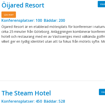
Öijared Resort
Väs
Läs mer!
Konferensplatser: 100 Bäddar: 200
Öijared Resort är en etablerad mötesplats för konferenser i naturnä
cirka 25 minuter från Göteborg. Anläggningen kombinerar konferens
hotell och restaurang med en av Västsveriges mest välkända golfmi
vilket ger en tydlig identitet utan att ta fokus från mötets syfte. Mö
The Steam Hotel
Vä
Konferensplatser: 450 Bäddar: 528