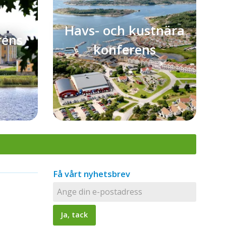
Havs- och kustnära
rens
konferens
Få vårt nyhetsbrev