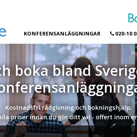
KONFERENSANLÄGGNINGAR
020-10 0
h boka bland Sverig
onferensanläggning
Kostnadsfri rådgivning och bokningshjälp.
lla priser innan du gör ditt val - offert inom 