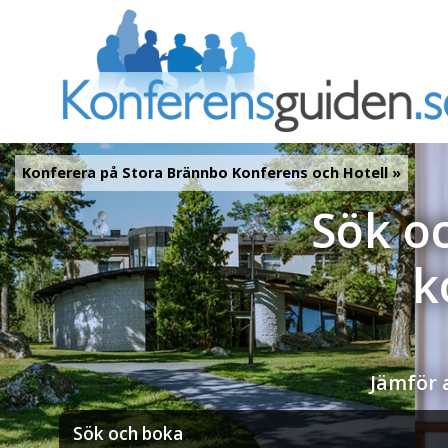
Konferera på Stora Brännbo Konferens och Hotell »
Sök oc
k
Jämför a
Sök och boka