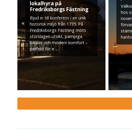
lokalhyra på
Välko
Fredriksborgs Fästning
hos o
Bjud in till konferens i en unik
nove
«
historisk miljö från 1735. På
förvan
Fredriksborgs Fästning möts
stämn
storslagen utsikt, pampiga
hantve
lokaler och modern komfort –
perfekt för e ...