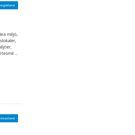
tergötland
ra miljö,
lokaler,
ljöer,
tesmil ...
stmanland