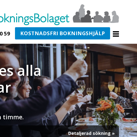
KOSTNADSFRI BOKNINGSHJÄLP
0 59
es alla
ar
en timme.
Detaljerad sökning »