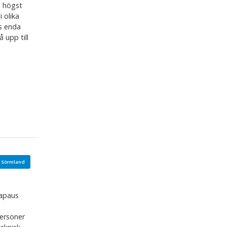
h högst
 olika
es enda
 upp till
 Sörmland
kapaus
personer