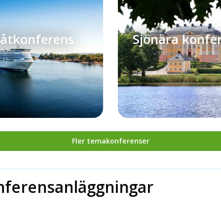
åtkonferens
Sjönära konfe
Fler temakonferenser
nferensanläggningar