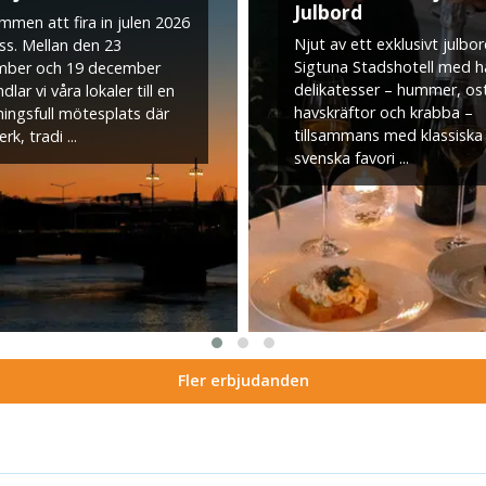
Julbord
mmen att fira in julen 2026
Njut av ett exklusivt julbo
ss. Mellan den 23
Sigtuna Stadshotell med h
mber och 19 december
delikatesser – hummer, os
dlar vi våra lokaler till en
havskräftor och krabba –
ingsfull mötesplats där
tillsammans med klassiska
rk, tradi ...
svenska favori ...
Fler erbjudanden