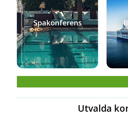
Spakonferens
B
Utvalda ko