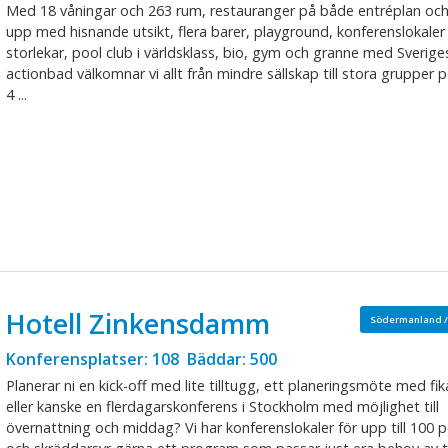
Med 18 våningar och 263 rum, restauranger på både entréplan oc
upp med hisnande utsikt, flera barer, playground, konferenslokaler i
storlekar, pool club i världsklass, bio, gym och granne med Sverig
actionbad välkomnar vi allt från mindre sällskap till stora grupper på
4 ...
Hotell Zinkensdamm
Södermanland /
Konferensplatser: 108 Bäddar: 500
Planerar ni en kick-off med lite tilltugg, ett planeringsmöte med fi
eller kanske en flerdagarskonferens i Stockholm med möjlighet till
övernattning och middag? Vi har konferenslokaler för upp till 100 