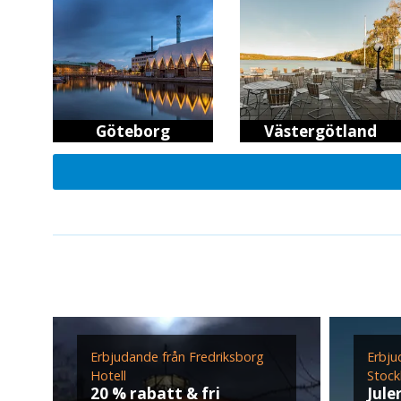
Göteborg
Västergötland
Erbjudande från Fredriksborg
Erbju
Hotell
Stock
20 % rabatt & fri
Jule