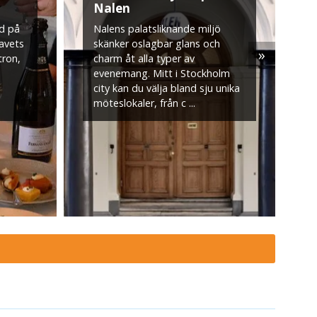
Nalen
rd på
Nalens palatsliknande miljö
avets
skänker oslagbar glans och
»
S
tron,
charm åt alla typer av
i
evenemang. Mitt i Stockholm
k
city kan du välja bland sju unika
c
möteslokaler, från c ...
D
h