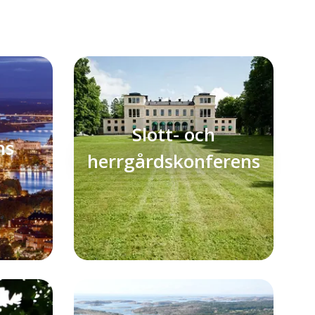
Slott- och
ns
herrgårdskonferens