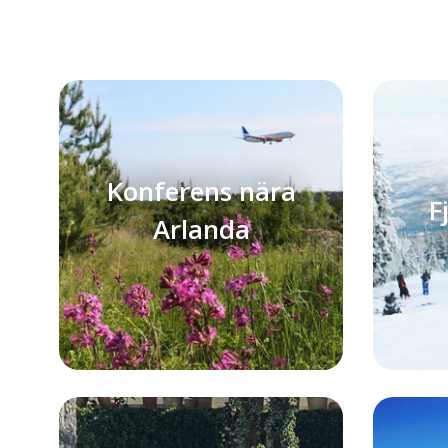
Konferens nära
F
Arlanda