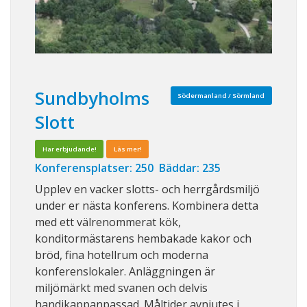
Sundbyholms
Södermanland / Sörmland
Slott
Har erbjudande!
Läs mer!
Konferensplatser: 250 Bäddar: 235
Upplev en vacker slotts- och herrgårdsmiljö
under er nästa konferens. Kombinera detta
med ett välrenommerat kök,
konditormästarens hembakade kakor och
bröd, fina hotellrum och moderna
konferenslokaler. Anläggningen är
miljömärkt med svanen och delvis
handikappanpassad. Måltider avnjutes i