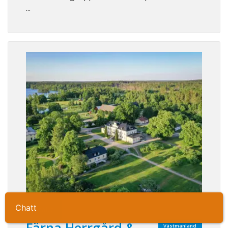
...
Ta kontakt
Färna Herrgård &
Västmanland