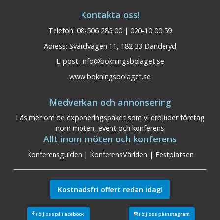
Kontakta oss!
Telefon: 08-506 285 00 | 020-10 00 59
Adress: Svärdvägen 11, 182 33 Danderyd
E-post:
info@bokningsbolaget.se
www.bokningsbolaget.se
Medverkan och annonsering
Läs mer om de exponeringspaket som vi erbjuder företag
inom möten, event och konferens.
Allt inom möten och konferens
Konferensguiden
|
KonferensVärlden
|
Festplatsen
Kostnadsfri offert redan idag!
Följ oss på Facebook
Följ oss på Instagram