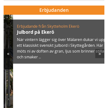
Erbjudanden
Erbjudande från Skytteholm Ekerö
Julbord på Ekerö
När vintern lägger sig över Mälaren dukar vi upp
ett klassiskt svenskt julbord i Skyttegården. Här
möts ni av doften av gran, ljus som brinner stilla
«
»
och smaker ...