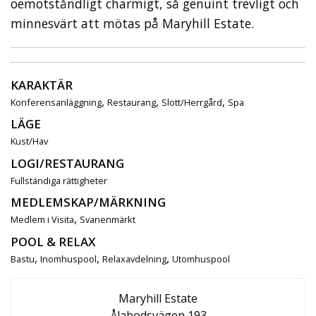
oemotståndligt charmigt, så genuint trevligt och
minnesvärt att mötas på Maryhill Estate.
KARAKTÄR
,
,
,
Konferensanläggning
Restaurang
Slott/Herrgård
Spa
LÄGE
Kust/Hav
LOGI/RESTAURANG
Fullständiga rättigheter
MEDLEMSKAP/MÄRKNING
,
Medlem i Visita
Svanenmärkt
POOL & RELAX
,
,
,
Bastu
Inomhuspool
Relaxavdelning
Utomhuspool
Maryhill Estate
Ålabodsvägen 193