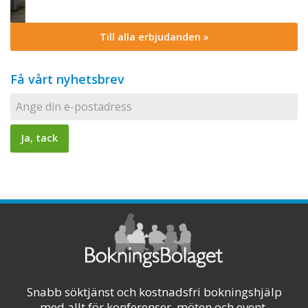
Till alla erbjudanden »
Få vårt nyhetsbrev
Snabb söktjänst och kostnadsfri bokningshjälp
med allt för konferenser, möten och event.