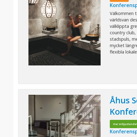
Konferensp
Välkommen til
världsvan des
välklippta g
country club,
stadspuls, me
mycket längre
flexibla lokaler
Åhus S
Konfer
Har erbjudande
Konferensp