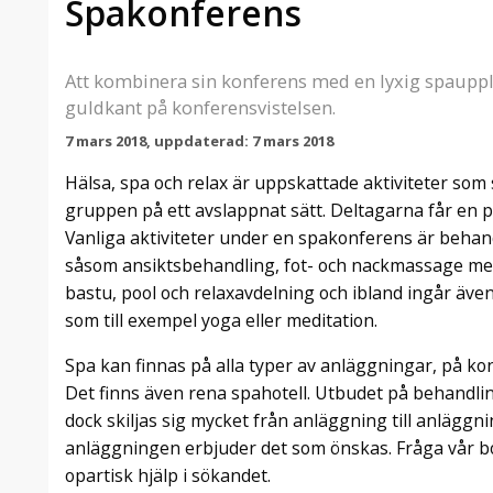
Spakonferens
Att kombinera sin konferens med en lyxig spauppl
guldkant på konferensvistelsen.
7 mars 2018, uppdaterad: 7 mars 2018
Hälsa, spa och relax är uppskattade aktiviteter so
gruppen på ett avslappnat sätt. Deltagarna får en pa
Vanliga aktiviteter under en spakonferens är behan
såsom ansiktsbehandling, fot- och nackmassage med 
bastu, pool och relaxavdelning och ibland ingår äve
som till exempel yoga eller meditation.
Spa kan finnas på alla typer av anläggningar, på kon
Det finns även rena spahotell. Utbudet på behandlin
dock skiljas sig mycket från anläggning till anläggning
anläggningen erbjuder det som önskas. Fråga vår bokn
opartisk hjälp i sökandet.