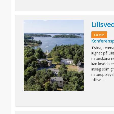
Lillsve
Läs mer!
Konferensp
Träna, teama
lugnet på Lill
natursköna n
kan krydda e
inslag som g
naturupplevel
Lillsve ...