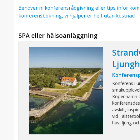
Behöver ni konferensrådgivning eller tips inför k
konferensbokning, vi hjälper er helt utan kostnad.
SPA eller hälsoanläggning
Strandv
Ljung
Konferensp
Konferens i u
smakupplevel
Köpenhamn oc
konferensdes
avskilt, inspi
vid Falsterbo
hav, ljung och 