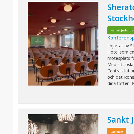
Sherat
Stockh
Har erbjudande
Konferensp
I hjärtat av 
Hotel som en
mötesplats f
Med sitt osla
Centralstati
och det ikoni
dina fötter. Kl
Sankt 
Läs mer!