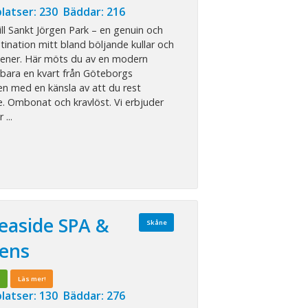
latser: 230 Bäddar: 216
l Sankt Jörgen Park – en genuin och
tination mitt bland böljande kullar och
reener. Här möts du av en modern
 bara en kvart från Göteborgs
n med en känsla av att du rest
. Ombonat och kravlöst. Vi erbjuder
 ...
easide SPA &
Skåne
ens
!
Läs mer!
latser: 130 Bäddar: 276