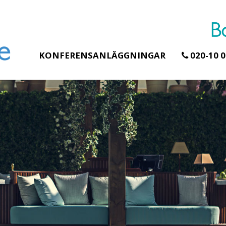
KONFERENSANLÄGGNINGAR
020-10 0
Erbjudande från Åhus Seaside
Erbjudande från Gråb
Hela Gråbogårde
SPA & Konferens
teamet – glampin
Åhus Seaside Take
skogen ingår
Over erbjudande
Samla teamet för två
Ta över ett helt hotell. På
konferensdagar med
stranden i Åhus. För grupper
övernattning i privat s
erbjuder vi en full abonnering
skogsmiljö, endast 30
av Åhus Seaside SPA &
minuter från Göteborg
Konferens. Under er vistelse är
bokar vårt konferensp
hela hotellet ert ...