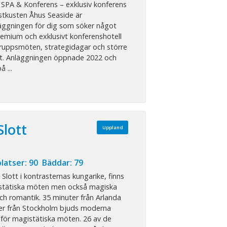
 SPA & Konferens – exklusiv konferens
stkusten Åhus Seaside är
äggningen för dig som söker något
remium och exklusivt konferenshotell
gruppsmöten, strategidagar och större
t. Anläggningen öppnade 2022 och
å ...
Slott
Uppland
latser: 90 Bäddar: 79
Slott i kontrasternas kungarike, finns
stätiska möten men också magiska
ch romantik. 35 minuter från Arlanda
er från Stockholm bjuds moderna
 för magistätiska möten. 26 av de