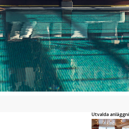
ingår äv ...
Utvalda anläggn