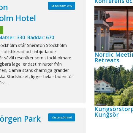
Konferens oc
on
Stockholm city
olm Hotel
!
latser: 330 Bäddar: 670
Stockholm står Sheraton Stockholm
 sofistikerad och inbjudande
Nordic Meeti
ör såväl resenärer som stockholmare.
Retreats
gbara läge, endast minuter från
onen, Gamla stans charmiga gränder
ska Stadshuset, ligger hela staden för
iv ...
Kungsörstor
Kungsör
Jörgen Park
Västergötland