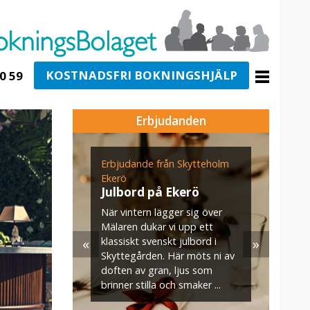
KOSTNADSFRI BOKNINGSHJÄLP
0 59
Erbjudanden
ogården
Erbjudande från Skytteholm
E
n för
Ekerö
s
g i
Julbord på Ekerö
När vintern lägger sig över
U
Mälaren dukar vi upp ett
v
«
»
klassiskt svenskt julbord i
m
jö- och
Skyttegården. Här möts ni av
s
–35
doften av gran, ljus som
. När ni
brinner stilla och smaker ...
aket