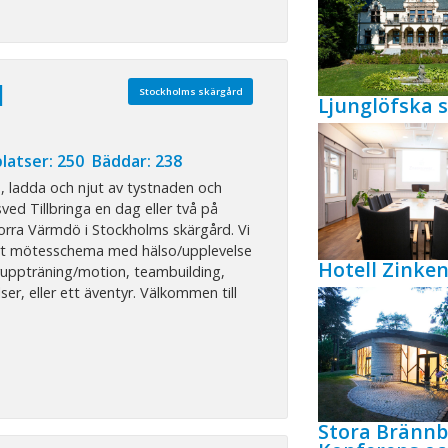
d
Stockholms skärgård
Ljunglöfska s
latser: 250 Bäddar: 238
, ladda och njut av tystnaden och
sved Tillbringa en dag eller två på
orra Värmdö i Stockholms skärgård. Vi
rt mötesschema med hälso/upplevelse
Hotell Zink
ruppträning/motion, teambuilding,
ser, eller ett äventyr. Välkommen till
Stora Bränn