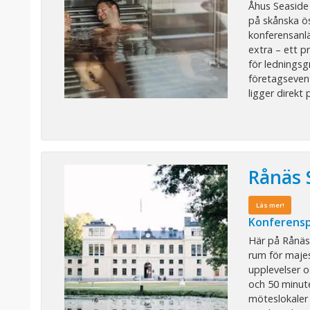
Åhus Seaside
på skånska ö
konferensanl
extra – ett p
för lednings
företagseven
ligger direkt p
Rånäs 
Läs mer!
Konferensp
Här på Rånäs 
rum för maje
upplevelser o
och 50 minut
möteslokaler