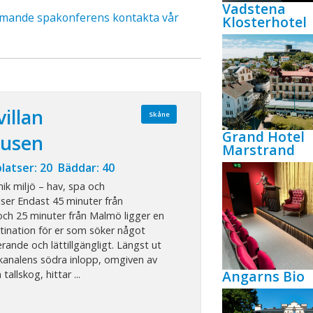
Vadstena
ommande spakonferens kontakta vår
Klosterhotel
illan
Skåne
Grand Hotel
husen
Marstrand
latser: 20 Bäddar: 40
nik miljö – hav, spa och
ser Endast 45 minuter från
h 25 minuter från Malmö ligger en
tination för er som söker något
rerande och lättillgängligt. Längst ut
kanalens södra inlopp, omgiven av
Angarns Bio
tallskog, hittar ...