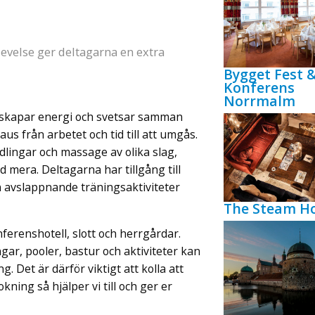
evelse ger deltagarna en extra
Bygget Fest 
Konferens
Norrmalm
m skapar energi och svetsar samman
us från arbetet och tid till att umgås.
dlingar och massage av olika slag,
mera. Deltagarna har tillgång till
n avslappnande träningsaktiviteter
The Steam Ho
ferenshotell, slott och herrgårdar.
gar, pooler, bastur och aktiviteter kan
. Det är därför viktigt att kolla att
ing så hjälper vi till och ger er