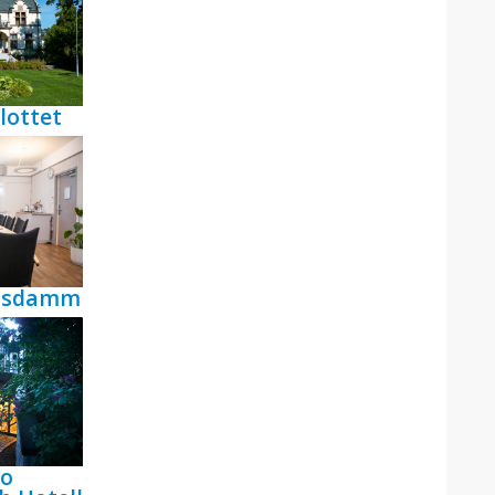
lottet
ensdamm
bo