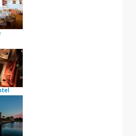
&
tel