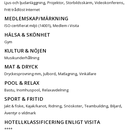
,
,
,
,
Ljus-och ljudanläggning
Projektor
Storbildsskärm
Videokonferens
Fritt trådlöst Internet
MEDLEMSKAP/MÄRKNING
,
ISO-certifierat miljö (14001)
Medlem i Visita
HÄLSA & SKÖNHET
Gym
KULTUR & NÖJEN
Musikunderhållning
MAT & DRYCK
,
,
,
Dryckesprovning mm
Julbord
Matlagning
Vinkällare
POOL & RELAX
,
,
Bastu
Inomhuspool
Relaxavdelning
SPORT & FRITID
,
,
,
,
,
,
Jakt & fiske
Kajak/kanot
Ridning
Snöskoter
Teambuilding
Biljard
Äventyr o vildmark
HOTELLKLASSIFICERING ENLIGT VISITA
****