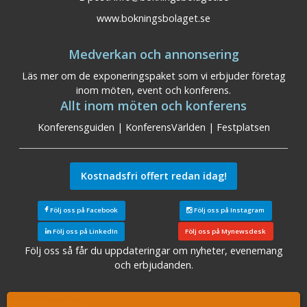
www.bokningsbolaget.se
Medverkan och annonsering
Läs mer om de exponeringspaket som vi erbjuder företag
inom möten, event och konferens.
Allt inom möten och konferens
Konferensguiden
|
KonferensVärlden
|
Festplatsen
Kostnadsfri offert redan idag!
Följ oss på Facebook
Följ oss på Instagram
Följ oss på LinkedIn
Följ oss på Mynewsdesk
Följ oss så får du uppdateringar om nyheter, evenemang
och erbjudanden.
Sök konferensanläggningar
|
Konferens Stockholm
|