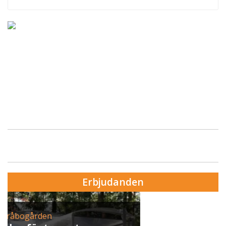
Erbjudanden
Erbjudande från Skytteholm Ekerö