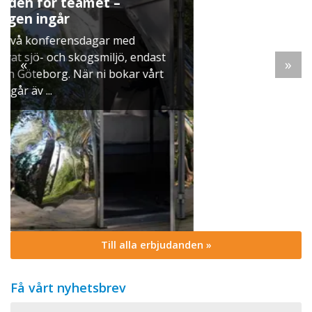
Julbord på Ekerö
När vintern lägger sig över Mälaren dukar vi upp
ett klassiskt svenskt julbord i Skyttegården. Här
möts ni av doften av gran, ljus som brinner stilla
«
»
och smaker ...
Till alla erbjudanden »
Få vårt nyhetsbrev