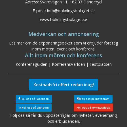
Adress: Svärdvägen 11, 182 33 Danderyd
E-post:
info@bokningsbolaget.se
www.bokningsbolaget.se
Medverkan och annonsering
Läs mer om de exponeringspaket som vi erbjuder företag
inom möten, event och konferens.
Allt inom möten och konferens
Konferensguiden
|
KonferensVärlden
|
Festplatsen
Kostnadsfri offert redan idag!
Följ oss på Facebook
Följ oss på Instagram
Följ oss på LinkedIn
Följ oss på Mynewsdesk
Följ oss så får du uppdateringar om nyheter, evenemang
och erbjudanden.