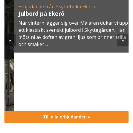
Erbjudande från Skytteholm Ekerö
Julbord på Ekerö
När vintern lägger sig över Mälaren dukar vi upp
ett klassiskt svenskt julbord i Skyttegården. Här
möts ni av doften av gran, ljus som brinner stilla
«
»
och smaker ...
Till alla erbjudanden »