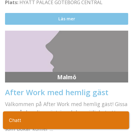
Plats:
HYATT PALACE GÖTEBORG CENTRAL
Läs mer
Malmö
After Work med hemlig gäst
Välkommen på After Work med hemlig gäst! Gissa
vem vår hemliga gäst är och ha möjlighet att
vinna fina priser! Evenemanget är exklusivt för dig
Ta kontakt
som bokar konfer ...