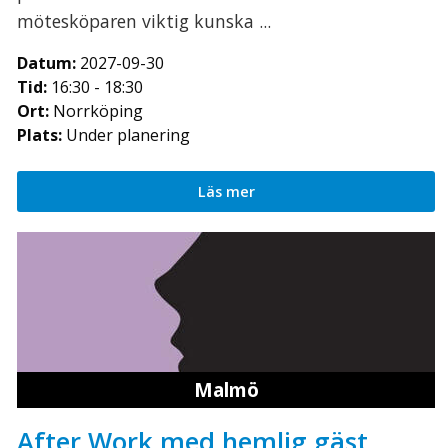
mötesköparen viktig kunska ...
Datum:
2027-09-30
Tid:
16:30 - 18:30
Ort:
Norrköping
Plats:
Under planering
Läs mer
Malmö
After Work med hemlig gäst