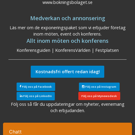
www.bokningsbolaget.se
Medverkan och annonsering
Läs mer om de exponeringspaket som vi erbjuder företag
inom möten, event och konferens.
Allt inom möten och konferens
Konferensguiden
|
KonferensVärlden
|
Festplatsen
Kostnadsfri offert redan idag!
Följ oss på Facebook
Följ oss på Instagram
Följ oss på LinkedIn
Följ oss på Mynewsdesk
Följ oss så får du uppdateringar om nyheter, evenemang
och erbjudanden.
Sök konferensanläggningar
|
Konferens Stockholm
|
Konferens Arlanda
|
Konferens Göteborg
|
Konferens
Chatt
Ta kontakt