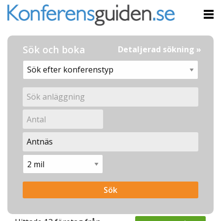
Sök och boka
Detaljerad sökning »