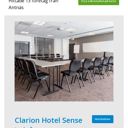
Hittade 13 företag från
Visa sökresultat på karta
Antnäs
Clarion Hotel Sense
Norrbotten