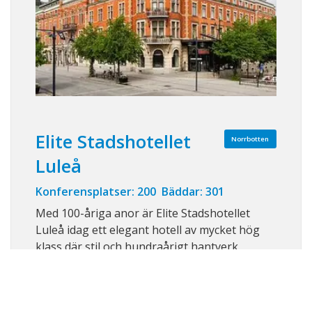
Elite Stadshotellet
Norrbotten
Luleå
Konferensplatser: 200 Bäddar: 301
Med 100-åriga anor är Elite Stadshotellet
Luleå idag ett elegant hotell av mycket hög
klass där stil och hundraårigt hantverk
smakfullt kombinerats med vår tids krav på
komfort och service. Bussar och tåg stannar
inom bekvämt gångavstånd och flygbussen