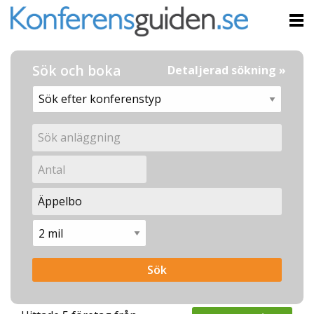
Sök och boka
Detaljerad sökning »