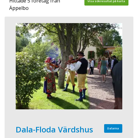
Hittade 5 företag från
Visa sökresultat på karta
Äppelbo
Dala-Floda Värdshus
Dalarna