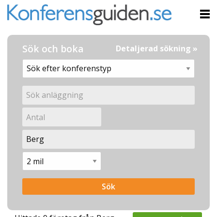
Sök och boka
Detaljerad sökning »