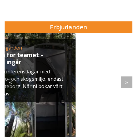
Erbjudanden
Erbjudande från Skytteholm Ekerö
Julbord på Ekerö
När vintern lägger sig över Mälaren dukar vi upp
ett klassiskt svenskt julbord i Skyttegården. Här
möts ni av doften av gran, ljus som brinner stilla
«
»
och smaker ...