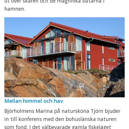
ut över skären och de magnifika båtarna i
hamnen.
Mellan himmel och hav
Björholmens Marina på natursköna Tjörn bjuder
in till konferens med den bohuslänska naturen
som fond. I det välbevarade gamla fiskeläget