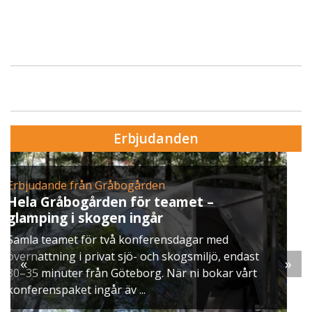
Erbjudanden
Erbjudande från Skytteholm Ekerö
Julbord på Ekerö
När vintern lägger sig över Mälaren dukar vi upp
ett klassiskt svenskt julbord i Skyttegården. Här
st
möts ni av doften av gran, ljus som brinner stilla
«
»
rt
och smaker ...