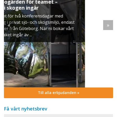
Julbord på Ekerö
När vintern lägger sig över Mälaren dukar vi u
ett klassiskt svenskt julbord i Skyttegården. Här
ndast
möts ni av doften av gran, ljus som brinner still
«
»
vårt
och smaker ...
Till alla erbjudanden »
Få vårt nyhetsbrev