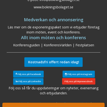
www.bokningsbolaget.se
Medverkan och annonsering
Läs mer om de exponeringspaket som vi erbjuder företag
inom möten, event och konferens.
Allt inom möten och konferens
Konferensguiden
|
KonferensVärlden
|
Festplatsen
Kostnadsfri offert redan idag!
Följ oss på Facebook
Följ oss på Instagram
Följ oss på LinkedIn
Följ oss på Mynewsdesk
Följ oss så får du uppdateringar om nyheter, evenemang
och erbjudanden.
Sök konferensanläggningar
|
Konferens Stockholm
|