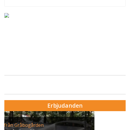
Erbjudanden
Erbjudande från Skytteholm Ekerö