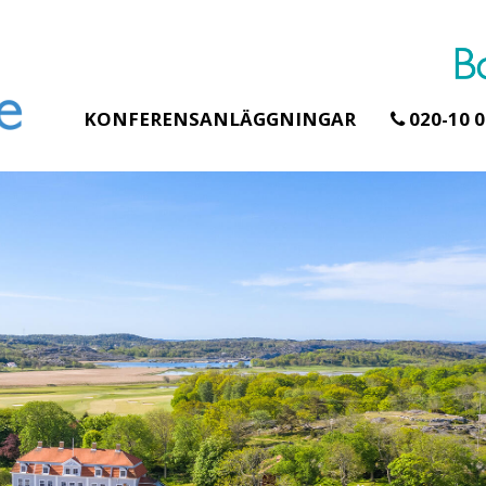
KONFERENSANLÄGGNINGAR
020-10 0
Erbjudande från Åhus Seaside
Erbjudande frå
Hela Gråbog
SPA & Konferens
teamet – gl
Åhus Seaside Take
skogen ingå
Over erbjudande
Samla teamet fö
Ta över ett helt hotell. På
konferensdagar
stranden i Åhus. För grupper
övernattning i pr
erbjuder vi en full abonnering
skogsmiljö, end
av Åhus Seaside SPA &
minuter från Göt
Konferens. Under er vistelse är
bokar vårt konf
hela hotellet ert ...