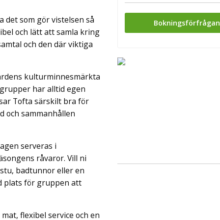
a det som gör vistelsen så
Bokningsförfråga
bel och lätt att samla kring
amtal och den där viktiga
gårdens kulturminnesmärkta
grupper har alltid egen
ar Tofta särskilt bra för
ild och sammanhållen
dagen serveras i
ongens råvaror. Vill ni
astu, badtunnor eller en
 plats för gruppen att
mat, flexibel service och en