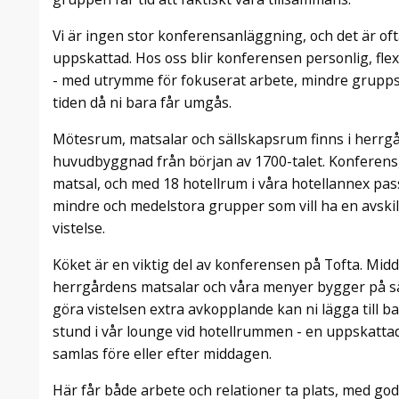
Vi är ingen stor konferensanläggning, och det är oft
uppskattad. Hos oss blir konferensen personlig, flexi
- med utrymme för fokuserat arbete, mindre grupps
tiden då ni bara får umgås.
Mötesrum, matsalar och sällskapsrum finns i herr
huvudbyggnad från början av 1700-talet. Konferens
matsal, och med 18 hotellrum i våra hotellannex pass
mindre och medelstora grupper som vill ha en avsk
vistelse.
Köket är en viktig del av konferensen på Tofta. Mid
herrgårdens matsalar och våra menyer bygger på säs
göra vistelsen extra avkopplande kan ni lägga till b
stund i vår lounge vid hotellrummen - en uppskattad
samlas före eller efter middagen.
Här får både arbete och relationer ta plats, med god 