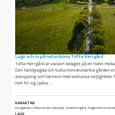
Lugn och ro på natursköna Tofta Herrgård
Tofta Herrgård är vackert beläget på en halvö mell
Den familjeägda och kulturminnesmärkta gården erb
avkoppling och harmoni med exklusiva möjligheter f
helt för sig själva. ...
KARAKTÄR
,
,
,
Kursgårdar
Exklusivt (ett sällskap)
Slott/Herrgård
Dagkonferensanlä
LÄGE