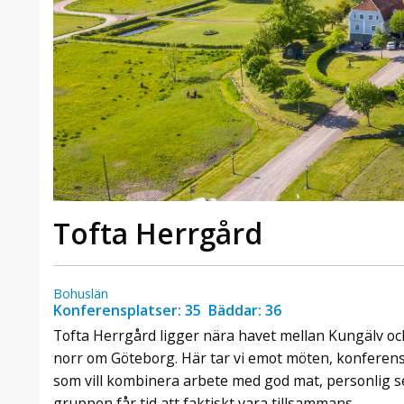
Tofta Herrgård
Bohuslän
Konferensplatser: 35 Bäddar: 36
Tofta Herrgård ligger nära havet mellan Kungälv o
norr om Göteborg. Här tar vi emot möten, konferen
som vill kombinera arbete med god mat, personlig se
gruppen får tid att faktiskt vara tillsammans.