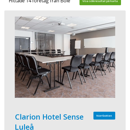
Hittade 14 företag från Böle
Visa sökresultat på karta
Clarion Hotel Sense
Norrbotten
Luleå