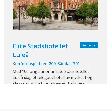
Elite Stadshotellet
Norrbotten
Luleå
Konferensplatser: 200 Bäddar: 301
Med 100-åriga anor är Elite Stadshotellet
Luleå idag ett elegant hotell av mycket hög
klass där stil och hundraårigt hantverk
smakfullt kombinerats med vår tids krav på
komfort och service. Bussar och tåg stannar
inom bekvämt gångavstånd och flygbussen
stannar strax utanför hotellentrén. Hotellet