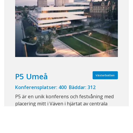
P5 Umeå
Västerbotten
Konferensplatser: 400 Bäddar: 312
P5 är en unik konferens och festvåning med
placering mitt i Väven i hjärtat av centrala
Umeå där du har det mesta under ett tak. Två
hotell, U&Me Hotel och Stora Hotellet, caféer,
filmsalar, bageri, stadsbibliotek, teater,
restaurang, bar, delikatessaffär, konsthallar