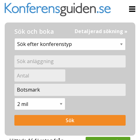
Sök och boka
Detaljerad sökning »