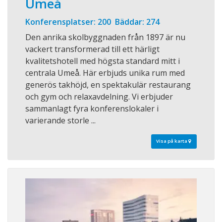
Umeå
Konferensplatser: 200 Bäddar: 274
Den anrika skolbyggnaden från 1897 är nu
vackert transformerad till ett härligt
kvalitetshotell med högsta standard mitt i
centrala Umeå. Här erbjuds unika rum med
generös takhöjd, en spektakulär restaurang
och gym och relaxavdelning. Vi erbjuder
sammanlagt fyra konferenslokaler i
varierande storle ...
Visa på karta