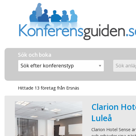
Sök och boka
Hittade 13 företag från Ersnäs
Clarion Hot
Luleå
Clarion Hotel Sense är
och erbjuder sina gäs