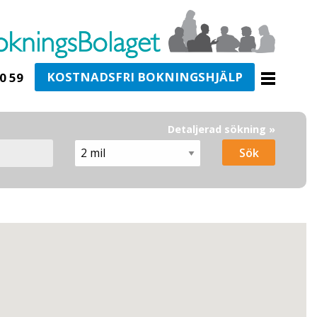
KOSTNADSFRI BOKNINGSHJÄLP
0 59
Detaljerad sökning »