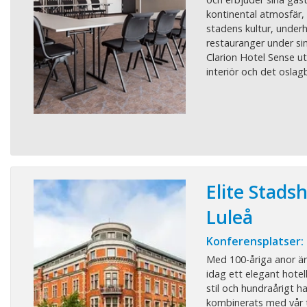
kontinental atmosfär,
stadens kultur, underh
restauranger under sin
Clarion Hotel Sense ut
interiör och det oslagb
Elite Stadsh
Luleå
Konferensplatser:
Med 100-åriga anor är 
idag ett elegant hotel
stil och hundraårigt h
kombinerats med vår t