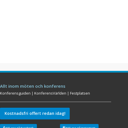
Allt inom möten och konferens
Konferensguiden
|
KonferensVärlden
|
Festplatsen
Kostnadsfri offert redan idag!
Följ oss på Facebook
Följ oss på Instagram