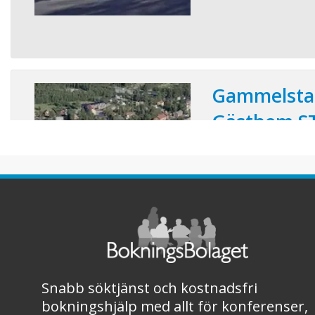
Gammelsta
Gästhem S
Trivsamma rum i värl
finns konst, hantverk,
friluftsmuseum och he
kyrkstaden på prome
Snabb söktjänst och kostnadsfri
bokningshjälp med allt för konferenser,