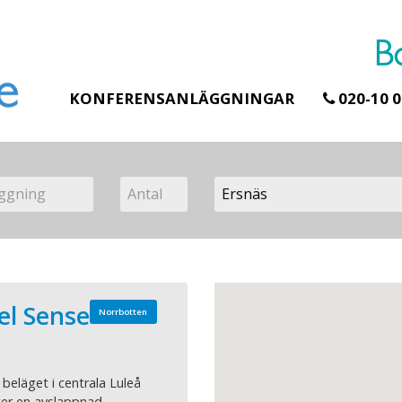
KONFERENSANLÄGGNINGAR
020-10 0
el Sense
Norrbotten
 beläget i centrala Luleå
ter en avslappnad,