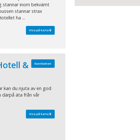
åg stannar inom bekvämt
bussen stannar strax
tellet ha ...
Visa på karta
otell &
Norrbotten
är kan du njuta av en god
därpå äta från vår
Visa på karta