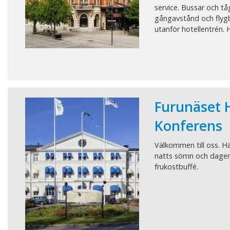
service. Bussar och t
gångavstånd och flyg
utanför hotellentrén. Ho
Furunäset H
Konferens
Välkommen till oss. H
natts sömn och dagen 
frukostbuffé.