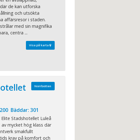
 där de kan utforska
ållning och utsökta
a affärsresor i staden.
strålar med sin magnifika
ara, centra ...
Visa på karta
otellet
Norrbotten
 200 Bäddar: 301
Elite Stadshotellet Luleå
l av mycket hög klass där
antverk smakfullt
ids krav på komfort och