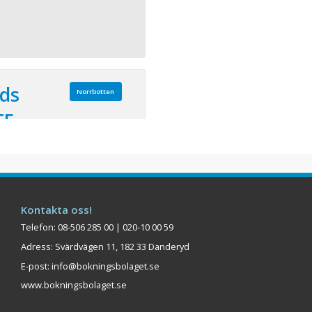
ds
Norrbotten
TF
dsarvet Gammelstad. Här
 restauranger,
la den fantastiska
nadavstånd.
Kontakta oss!
Visa på karta
Telefon: 08-506 285 00 | 020-10 00 59
Adress: Svärdvägen 11, 182 33 Danderyd
E-post:
info@bokningsbolaget.se
www.bokningsbolaget.se