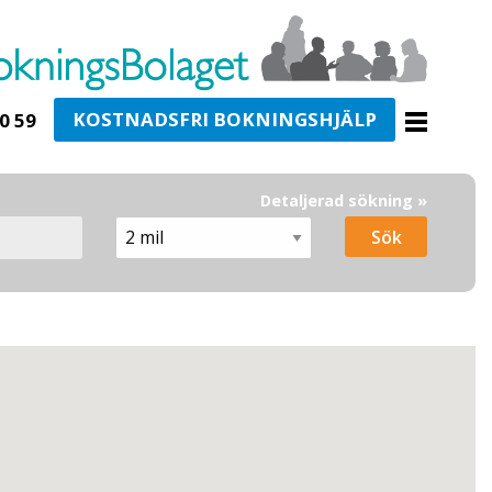
KOSTNADSFRI BOKNINGSHJÄLP
0 59
Detaljerad sökning »