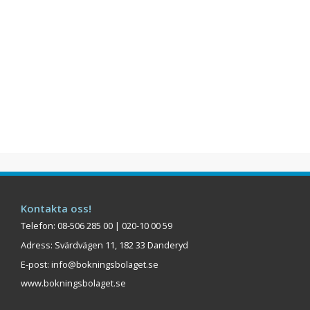
Kontakta oss!
Telefon: 08-506 285 00 | 020-10 00 59
Adress: Svärdvägen 11, 182 33 Danderyd
E-post:
info@bokningsbolaget.se
www.bokningsbolaget.se