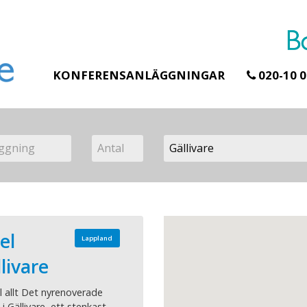
KONFERENSANLÄGGNINGAR
020-10 0
el
Lappland
livare
ll allt Det nyrenoverade
 i Gällivare, ett stenkast