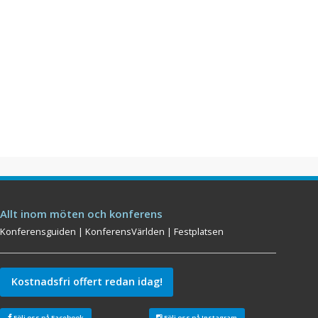
Allt inom möten och konferens
Konferensguiden
|
KonferensVärlden
|
Festplatsen
Kostnadsfri offert redan idag!
Följ oss på Facebook
Följ oss på Instagram