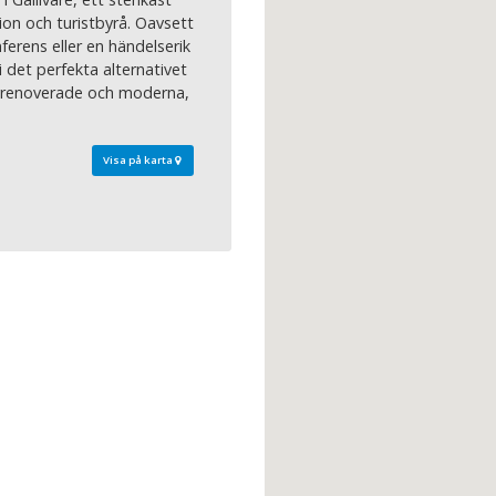
tion och turistbyrå. Oavsett
erens eller en händelserik
i det perfekta alternativet
nyrenoverade och moderna,
Visa på karta