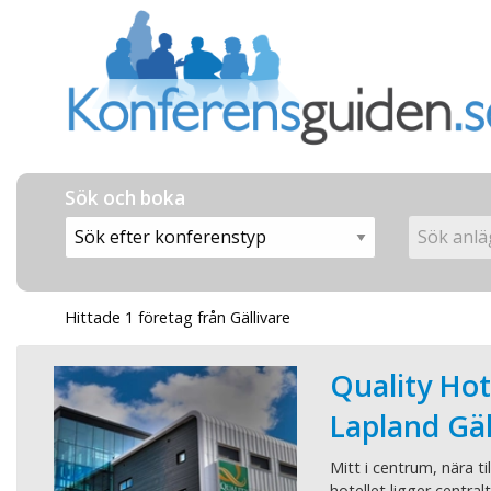
Sök och boka
Hittade 1 företag från Gällivare
Quality Hot
Lapland Gäl
Mitt i centrum, nära ti
hotellet ligger centralt