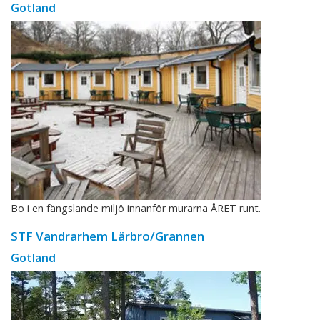
Gotland
Bo i en fängslande miljö innanför murarna ÅRET runt.
STF Vandrarhem Lärbro/Grannen
Gotland