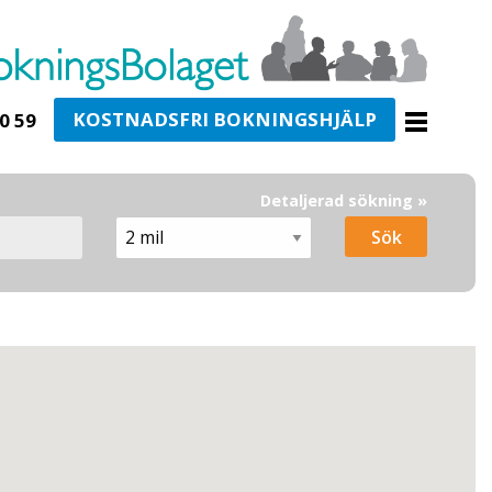
KOSTNADSFRI BOKNINGSHJÄLP
0 59
Detaljerad sökning »