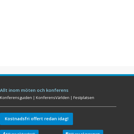
Allt inom möten och konferens
Konferensguiden
|
KonferensVärlden
|
Festplatsen
Kostnadsfri offert redan idag!
Följ oss på Facebook
Följ oss på Instagram