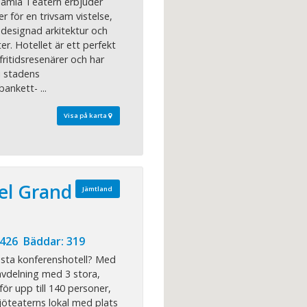
Gamla Teatern erbjuder
ter för en trivsam vistelse,
 designad arkitektur och
r. Hotellet är ett perfekt
fritidsresenärer och har
i stadens
ankett- ...
Visa på karta
el Grand
Jämtland
 426 Bäddar: 319
sta konferenshotell? Med
vdelning med 3 stora,
för upp till 140 personer,
sjöteaterns lokal med plats