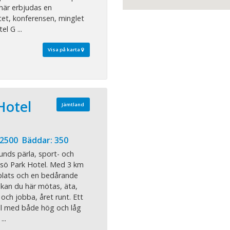
 här erbjudas en
tet, konferensen, minglet
l G ...
Visa på karta
Hotel
Jämtland
 2500 Bäddar: 350
unds pärla, sport- och
ösö Park Hotel. Med 3 km
gplats och en bedårande
n kan du här mötas, äta,
a och jobba, året runt. Ett
ll med både hög och låg
..