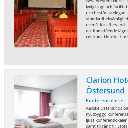
Best Western Hotell 
lyxigt logi och facilite
och består av elegant
standardbekvämlighete
resmål för affärs- och 
ett framstående läge 
centrum. Hotellet har b
Clarion Hot
Östersund
Konferensplatser:
Kanske Östersunds bä
nyutbyggd konferensa
ljusa konferenslokaler 
samt tillgång till Stor