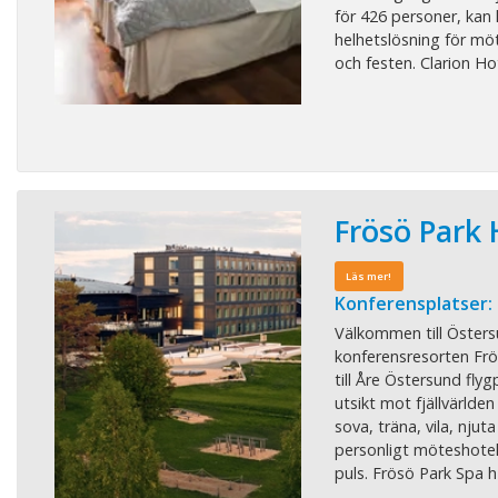
för 426 personer, kan
helhetslösning för mö
och festen. Clarion Hote
Frösö Park 
Läs mer!
Konferensplatser:
Välkommen till Östers
konferensresorten Fr
till Åre Östersund fly
utsikt mot fjällvärlde
sova, träna, vila, njut
personligt möteshote
puls. Frösö Park Spa h .