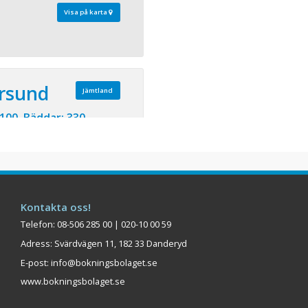
Visa på karta
ersund
Jämtland
 100 Bäddar: 330
h konferenslokaler för upp
t 126 ljusa och
m. Hotell Östersund City
rsund, nära både affärer
t 9 km från flygplatsen.
Kontakta oss!
 populär restaurang och
no ...
Telefon: 08-506 285 00 | 020-10 00 59
Adress: Svärdvägen 11, 182 33 Danderyd
Visa på karta
E-post:
info@bokningsbolaget.se
www.bokningsbolaget.se