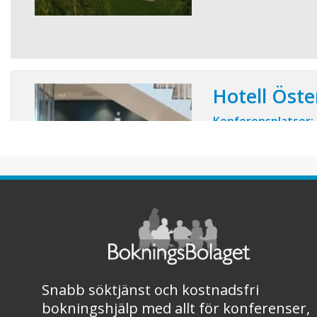
Hotell Öst
Konferensplatser:
Vi erbjuder mötes- oc
till 100 deltagare, sam
nyrenoverade hotellru
ligger centralt i Öste
och företag, och endas
Hotellet har också en
bar. Vi hjälper till att a
Snabb söktjänst och kostnadsfri
bokningshjälp med allt för konferenser,