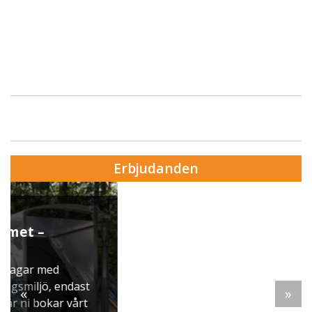
Erbjudanden
Erbjudande från Skytteholm Ekerö
Julbord på Ekerö
När vintern lägger sig över Mälaren dukar vi upp
ett klassiskt svenskt julbord i Skyttegården. Här
möts ni av doften av gran, ljus som brinner stilla
«
»
och smaker ...