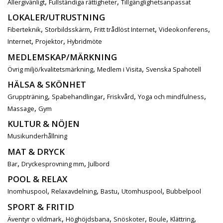
,
,
Allergivänligt
Fullständiga rättigheter
Tillgänglighetsanpassat
LOKALER/UTRUSTNING
,
,
,
,
Fiberteknik
Storbildsskärm
Fritt trådlöst Internet
Videokonferens
,
,
Internet
Projektor
Hybridmöte
MEDLEMSKAP/MÄRKNING
,
,
Övrig miljö/kvalitetsmärkning
Medlem i Visita
Svenska Spahotell
HÄLSA & SKÖNHET
,
,
,
,
Gruppträning
Spabehandlingar
Friskvård
Yoga och mindfulness
,
Massage
Gym
KULTUR & NÖJEN
Musikunderhållning
MAT & DRYCK
,
,
Bar
Dryckesprovning mm
Julbord
POOL & RELAX
,
,
,
,
Inomhuspool
Relaxavdelning
Bastu
Utomhuspool
Bubbelpool
SPORT & FRITID
,
,
,
,
,
Äventyr o vildmark
Höghöjdsbana
Snöskoter
Boule
Klättring