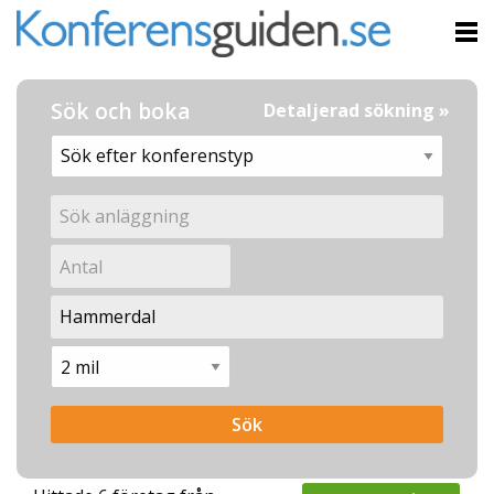
Sök och boka
Detaljerad sökning »