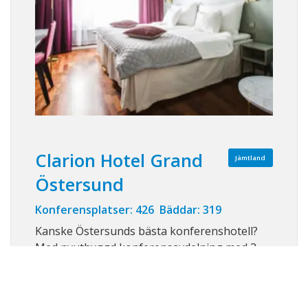
Clarion Hotel Grand
Jämtland
Östersund
Konferensplatser: 426 Bäddar: 319
Kanske Östersunds bästa konferenshotell?
Med nyutbyggd konferensavdelning med 3
stora, ljusa konferenslokaler för upp till 140
personer, samt tillgång till Storsjöteaterns
lokal med plats för 426 personer, kan här