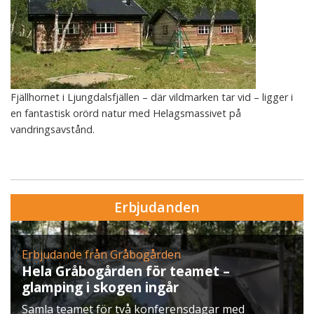
Fjällhornet i Ljungdalsfjällen – där vildmarken tar vid – ligger i
en fantastisk orörd natur med Helagsmassivet på
vandringsavstånd.
Erbjudanden
Erbjudande från Skytteholm Ekerö
met –
Julbord på Ekerö
När vintern lägger sig över Mälaren 
agar med
ett klassiskt svenskt julbord i Skytte