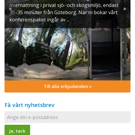
gsmiljö, endast
möts ni av doften av gran, ljus som bri
«
»
 ni bokar vårt
och smaker ...
Till alla erbjudanden »
Få vårt nyhetsbrev