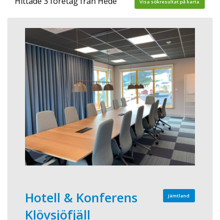
Hittade 3 företag från Hede
Visa sökresultat på karta
Hotell & Konferens
Jämtland
Klövsjöfjäll