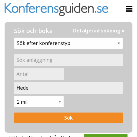
Sök och boka
Detaljerad sökning »