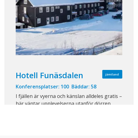
Hotell Funäsdalen
Jämtland
Konferensplatser: 100 Bäddar: 58
I fjällen är vyerna och känslan alldeles gratis –
här väntar upplevelserna utanför dörren.
Lägg till kittlande minnen från pister, isfall,
och milsvida fjällvidder. Koppla av tillsammans
på fjället, framför brasan i lobbyn eller i
bastun. Avsluta gärna dagen med en