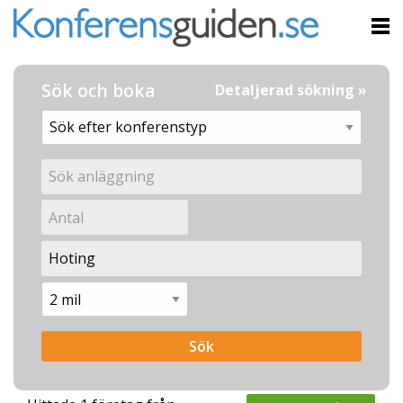
Sök och boka
Detaljerad sökning »