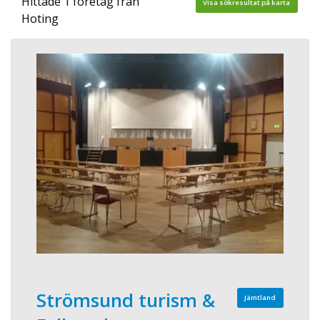
Hittade 1 företag från
Visa sökresultat på karta
Hoting
Strömsund turism &
Jämtland