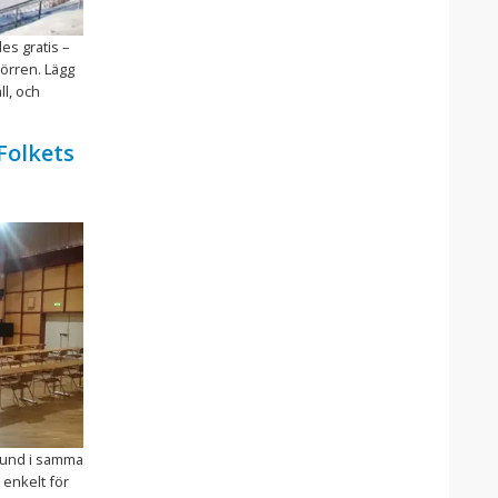
les gratis –
örren. Lägg
ll, och
Folkets
msund i samma
 enkelt för