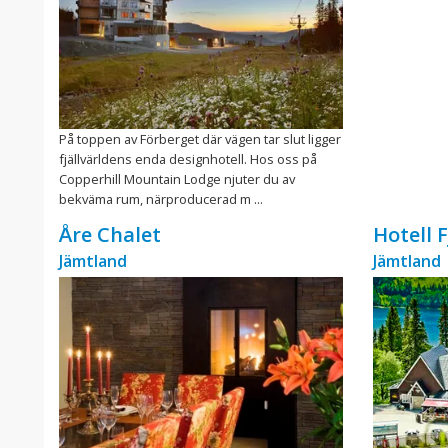
På toppen av Förberget där vägen tar slut ligger
fjällvärldens enda designhotell. Hos oss på
Copperhill Mountain Lodge njuter du av
bekväma rum, närproducerad m ...
Åre Chalet
Hotell 
Jämtland
Jämtland