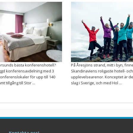
rsunds bästa konferenshotell?
På Åresjöns strand, mitt i byn, finn
gd konferensavdelning med 3
Skandinaviens roligaste hotell- och
konferenslokaler för upp till 140
upplevelsearenor. Konceptet är det 
 tillgång till Stor ...
slag i Sverige, och med Hol ...
Kontakta oss!