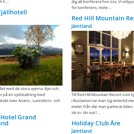
 h ...
dig att konferera hos oss. Vi erbju
för konferens, möte ...
jällhotell
Red Hill Mountain Re
Jämtland
ellet med de stora vyerna. Byn och
ger på en sydsluttning med
Till Red Hill Mountain Resort som l
sikt över Anaris-, Lunndörrs- och
i Bustamon tar man sig vintertid m
.
meter från där man parkerar bilen. 
ski in- ski out l ...
 Hotel Grand
und
Holiday Club Åre
Jämtland