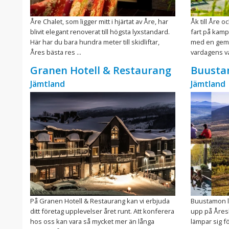
Åre Chalet, som ligger mitt i hjärtat av Åre, har
Åk till Åre o
blivit elegant renoverat till högsta lyxstandard.
fart på kamp
Här har du bara hundra meter till skidliftar,
med en geme
Åres bästa res ...
vardagens va
Granen Hotell & Restaurang
Buusta
Jämtland
Jämtland
På Granen Hotell & Restaurang kan vi erbjuda
Buustamon li
ditt företag upplevelser året runt. Att konferera
upp på Åresku
hos oss kan vara så mycket mer än långa
lämpar sig fö