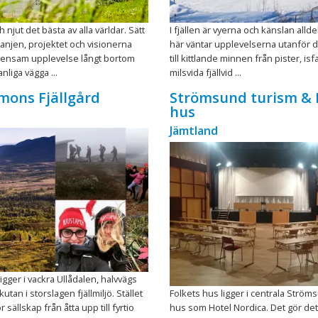
ch njut det bästa av alla världar. Sätt
I fjällen är vyerna och känslan allde
anjen, projektet och visionerna
här väntar upplevelserna utanför d
nsam upplevelse långt bortom
till kittlande minnen från pister, isfa
nliga vägga ...
milsvida fjällvid ...
mons Fjällgård
Strömsund turism & 
hus
Jämtland
gger i vackra Ullådalen, halvvägs
tan i storslagen fjällmiljö. Stället
Folkets hus ligger i centrala Strö
r sällskap från åtta upp till fyrtio
hus som Hotel Nordica. Det gör det