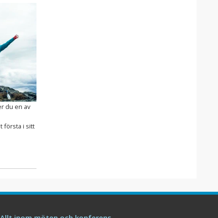
er du en av
första i sitt
Allt inom möten och konferens