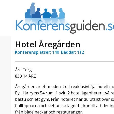
Hotel Åregården
Konferensplatser: 140 Bäddar: 112
a Foresta
Erbjudande från Sheraton
Villa
Stockholm Hotel
Åre Torg
Julerbjudande
830 14 ÅRE
mans på
Välkommen att fira in julen
a – nära
2026 hos oss. Mellan den 23
Åregården är ett modernt och exklusivt fjällhotell m
an av att
november och 19 december
By. Här ryms 54 rum, 1 svit, 2 hotellägenheter, två 
et här är
förvandlar vi våra lokaler till en
bastu och ett gym. Från hotellet har du utsikt över 
faktiskt
stämningsfull mötesplats där
hantverk, tradi ...
fjälltopparna och det unika läget bidrar till att det i
från både backar och restauranger.