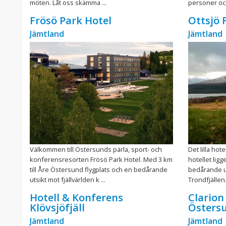
möten. Låt oss skämma ...
personer och
Frösö Park Hotel
Ottsjö F
Jämtland
Jämtland
Välkommen till Östersunds pärla, sport- och
Det lilla hot
konferensresorten Frösö Park Hotel. Med 3 km
hotellet lig
till Åre Östersund flygplats och en bedårande
bedårande ut
utsikt mot fjällvärlden k ...
Trondfjällen
Hotell & Konferens
Clarion
Klövsjöfjäll
Östers
Jämtland
Jämtland