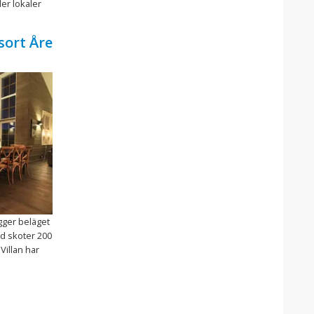
der lokaler
sort Åre
igger beläget
ed skoter 200
Villan har