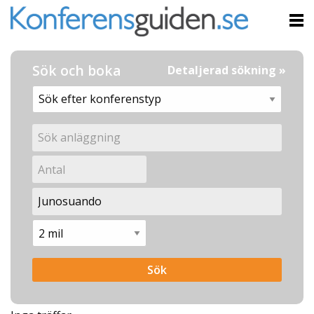
Sök och boka
Detaljerad sökning »