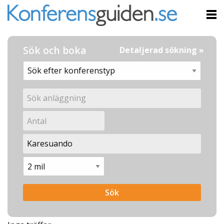
Sök och boka
Detaljerad sökning »