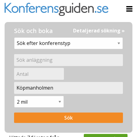
Sök och boka
Detaljerad sökning »