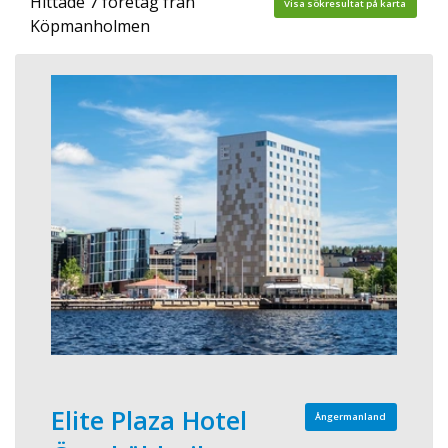
Hittade 7 företag från
Visa sökresultat på karta
Köpmanholmen
Elite Plaza Hotel
Ångermanland