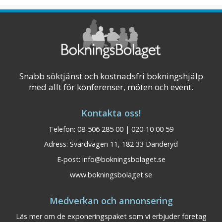
detaljerna som gör helheten. Det märks på
våra kaffestunder, konferensluncher,
middagar och hotellets lokaliteter. ...
Visa på karta
Snabb söktjänst och kostnadsfri bokningshjälp
med allt för konferenser, möten och event.
Kontakta oss!
Telefon: 08-506 285 00 | 020-10 00 59
Adress: Svärdvägen 11, 182 33 Danderyd
E-post:
info@bokningsbolaget.se
www.bokningsbolaget.se
Medverkan och annonsering
Läs mer om de exponeringspaket som vi erbjuder företag