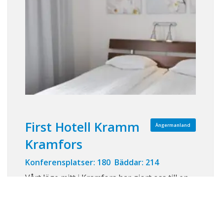
First Hotell Kramm
Ångermanland
Kramfors
Konferensplatser: 180 Bäddar: 214
Vårt läge mitt i Kramfors har gjort oss till en
populär mötesplats för konferenser och
grupper. En konferens ska man leva på länge,
vi lägger stor vikt vid att det är det små