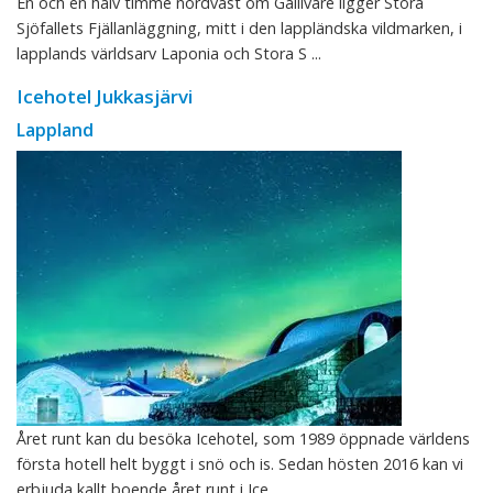
En och en halv timme nordväst om Gällivare ligger Stora
Sjöfallets Fjällanläggning, mitt i den lappländska vildmarken, i
lapplands världsarv Laponia och Stora S ...
Icehotel Jukkasjärvi
Lappland
Året runt kan du besöka Icehotel, som 1989 öppnade världens
första hotell helt byggt i snö och is. Sedan hösten 2016 kan vi
erbjuda kallt boende året runt i Ice ...