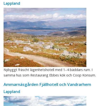
Lappland
Nybyggt fräscht lägenhetshotell med 1–4 bäddars rum. I
samma hus som Restaurang Ebbes kök och Coop Konsum.
Ammarnäsgården Fjällhotell och Vandrarhem
Lappland