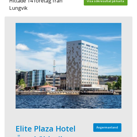
Hittade 14 företag från
Visa sökresultat på karta
Lungvik
Elite Plaza Hotel
Ångermanland