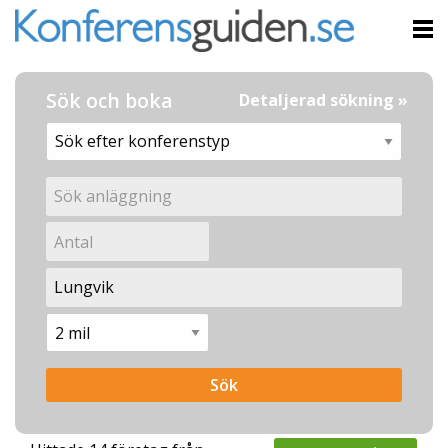
Sök och boka
Detaljerad sökning »