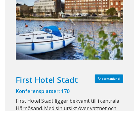
First Hotel Stadt
Ångermanland
Konferensplatser: 170
First Hotel Stadt ligger bekvämt till i centrala
Härnösand. Med sin utsikt över vattnet och
endast fem minuters promenad från tåg- och
busstationen, är hotellet attraktivt för både
affärsresenärer och turister som vill utforska
Höga Kusten. Passa på att besöka