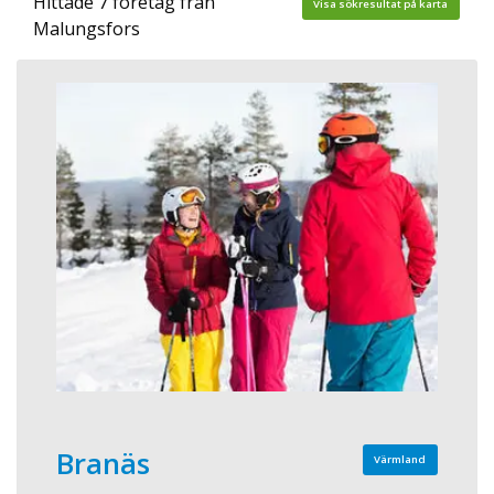
Hittade 7 företag från
Visa sökresultat på karta
Malungsfors
Branäs
Värmland