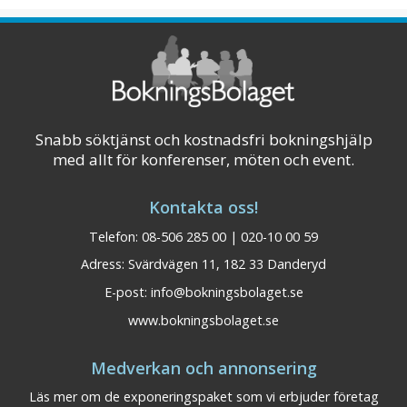
Snabb söktjänst och kostnadsfri bokningshjälp
med allt för konferenser, möten och event.
Kontakta oss!
Telefon: 08-506 285 00 | 020-10 00 59
Adress: Svärdvägen 11, 182 33 Danderyd
E-post:
info@bokningsbolaget.se
Gammelgården Sälen
Dalarna
www.bokningsbolaget.se
Konferensplatser: 50
Medverkan och annonsering
Hela Gammelgården renoverades in i minsta
detalj 2006 och har nu fått ett exklusivt
Läs mer om de exponeringspaket som vi erbjuder företag