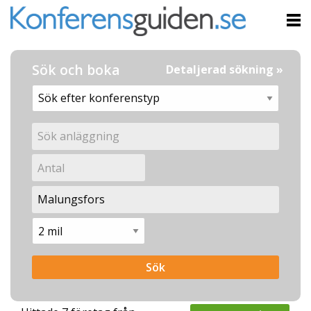
Sök och boka
Detaljerad sökning »