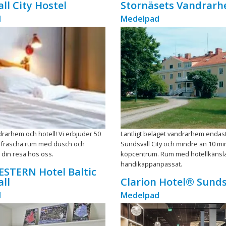
ll City Hostel
Stornäsets Vandrar
d
Medelpad
drarhem och hotell! Vi erbjuder 50
Lantligt beläget vandrarhem endas
h fräscha rum med dusch och
Sundsvall City och mindre än 10 min
a din resa hos oss.
köpcentrum. Rum med hotellkänsla
handikappanpassat.
STERN Hotel Baltic
ll
Clarion Hotel® Sunds
d
Medelpad