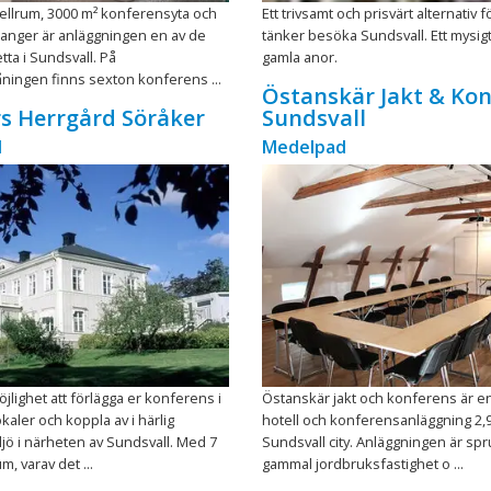
ellrum, 3000 m² konferensyta och
Ett trivsamt och prisvärt alternativ 
ranger är anläggningen en av de
tänker besöka Sundsvall. Ett mysig
ta i Sundsvall. På
gamla anor.
ningen finns sexton konferens ...
Östanskär Jakt & Ko
s Herrgård Söråker
Sundsvall
d
Medelpad
öjlighet att förlägga er konferens i
Östanskär jakt och konferens är 
kaler och koppla av i härlig
hotell och konferensanläggning 2,9
jö i närheten av Sundsvall. Med 7
Sundsvall city. Anläggningen är sp
, varav det ...
gammal jordbruksfastighet o ...