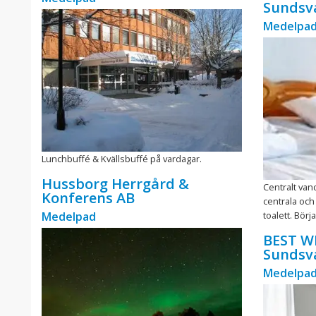
Sundsva
Medelpa
Lunchbuffé & Kvällsbuffé på vardagar.
Hussborg Herrgård &
Centralt van
Konferens AB
centrala oc
Medelpad
toalett. Börj
BEST WE
Sundsva
Medelpa