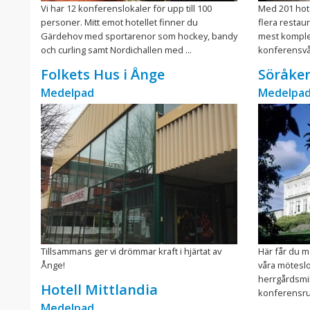
Vi har 12 konferenslokaler för upp till 100
Med 201 hot
personer. Mitt emot hotellet finner du
flera restau
Gärdehov med sportarenor som hockey, bandy
mest komplet
och curling samt Nordichallen med ...
konferensvå
Folkets Hus i Ånge
Söråker
Medelpad
Medelpa
Tillsammans ger vi drömmar kraft i hjärtat av
Här får du m
Ånge!
våra möteslo
herrgårdsmil
Hotell Mittlandia
konferensrum
Medelpad