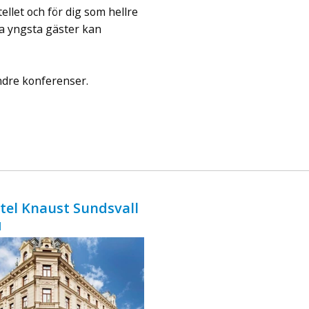
ingår äv ...
ellet och för dig som hellre
åra yngsta gäster kan
ndre konferenser.
otel Knaust Sundsvall
d