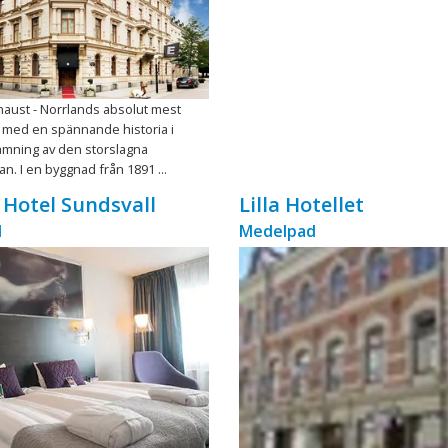
Knaust - Norrlands absolut mest
 med en spännande historia i
amning av den storslagna
n. I en byggnad från 1891 ...
 Hotel Sundsvall
Lilla Hotellet
d
Medelpad