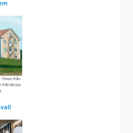
hem
t 15min från
 från Birsta
,
vall