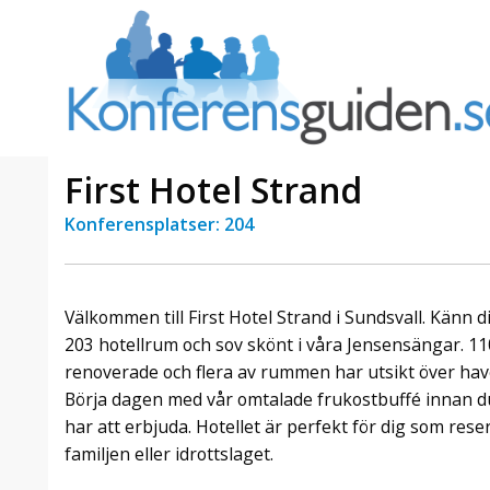
First Hotel Strand
Konferensplatser: 204
a Foresta
Erbjudande från Sheraton
Villa
Stockholm Hotel
Julerbjudande
Välkommen till First Hotel Strand i Sundsvall. Känn 
mans på
Välkommen att fira in julen
203 hotellrum och sov skönt i våra Jensensängar. 11
a – nära
2026 hos oss. Mellan den 23
renoverade och flera av rummen har utsikt över hav
an av att
november och 19 december
Börja dagen med vår omtalade frukostbuffé innan du
et här är
förvandlar vi våra lokaler till en
har att erbjuda. Hotellet är perfekt för dig som re
faktiskt
stämningsfull mötesplats där
hantverk, tradi ...
familjen eller idrottslaget.