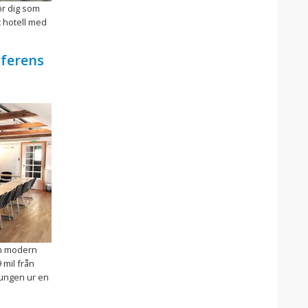
för dig som
t hotell med
nferens
en modern
 mil från
rungen ur en