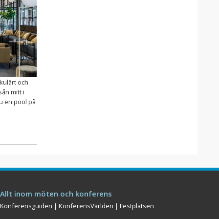
kulärt och
sån mitt i
du en pool på
Allt inom möten och konferens
Konferensguiden
|
KonferensVärlden
|
Festplatsen