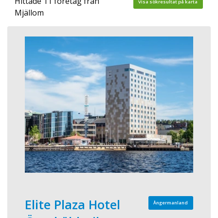
Hittade 11 företag från
Visa sökresultat på karta
Mjällom
Elite Plaza Hotel
Ångermanland