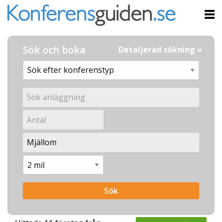
Sök och boka
Detaljerad sökning »