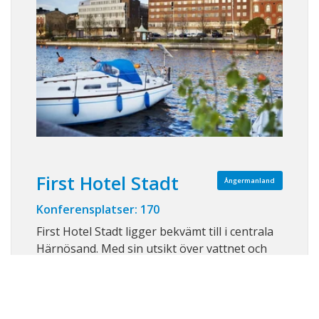
First Hotel Stadt
Ångermanland
Konferensplatser: 170
First Hotel Stadt ligger bekvämt till i centrala
Härnösand. Med sin utsikt över vattnet och
endast fem minuters promenad från tåg- och
busstationen, är hotellet attraktivt för både
affärsresenärer och turister som vill utforska
Höga Kusten. Passa på att besöka