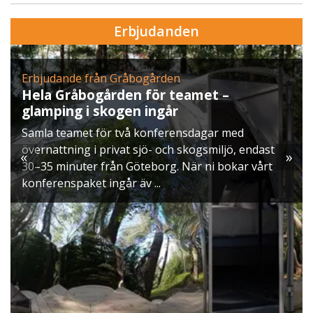
Erbjudanden
Erbjudande från Gråbogården
Hela Gråbogården för teamet –
glamping i skogen ingår
Samla teamet för två konferensdagar med
övernattning i privat sjö- och skogsmiljö, endast
«
»
30–35 minuter från Göteborg. När ni bokar vårt
konferenspaket ingår äv ...