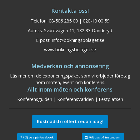
Kontakta oss!
Telefon: 08-506 285 00 | 020-10 00 59
Adress: Svärdvägen 11, 182 33 Danderyd
E-post:
info@bokningsbolaget.se
www.bokningsbolaget.se
Medverkan och annonsering
Läs mer om de exponeringspaket som vi erbjuder företag
inom möten, event och konferens.
Allt inom möten och konferens
Konferensguiden
|
KonferensVärlden
|
Festplatsen
Kostnadsfri offert redan idag!
Följ oss på Facebook
Följ oss på Instagram