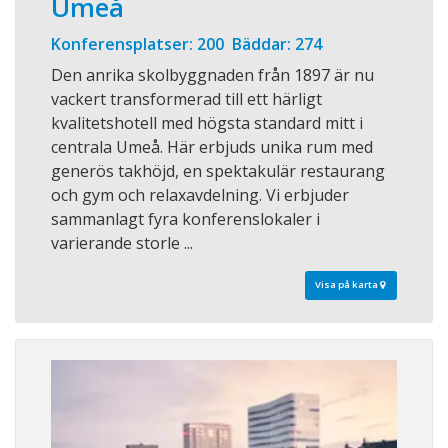
Umeå
Konferensplatser: 200 Bäddar: 274
Den anrika skolbyggnaden från 1897 är nu
vackert transformerad till ett härligt
kvalitetshotell med högsta standard mitt i
centrala Umeå. Här erbjuds unika rum med
generös takhöjd, en spektakulär restaurang
och gym och relaxavdelning. Vi erbjuder
sammanlagt fyra konferenslokaler i
varierande storle ...
Visa på karta