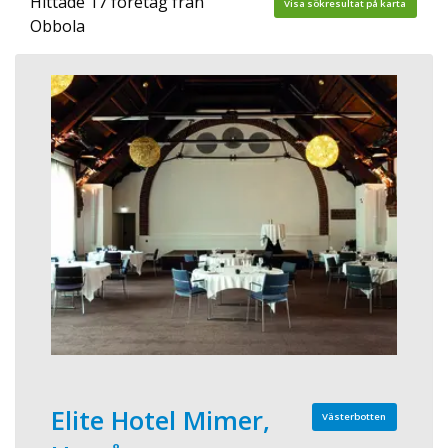
Hittade 17 företag från
Visa sökresultat på karta
Obbola
Elite Hotel Mimer,
Västerbotten