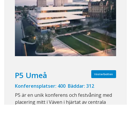
P5 Umeå
Västerbotten
Konferensplatser: 400 Bäddar: 312
P5 är en unik konferens och festvåning med
placering mitt i Väven i hjärtat av centrala
Umeå där du har det mesta under ett tak. Två
hotell, U&Me Hotel och Stora Hotellet, caféer,
filmsalar, bageri, stadsbibliotek, teater,
restaurang, bar, delikatessaffär, konsthallar