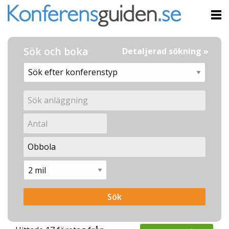
Sök och boka
Detaljerad sökning »