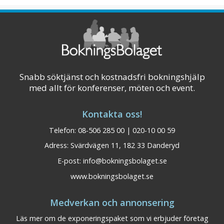
detaljerna som gör helheten. Det märks på
våra kaffestunder, konferensluncher,
middagar och hotellets lokaliteter. ...
Visa på karta
Snabb söktjänst och kostnadsfri bokningshjälp
med allt för konferenser, möten och event.
Kontakta oss!
Telefon: 08-506 285 00 | 020-10 00 59
Adress: Svärdvägen 11, 182 33 Danderyd
E-post:
info@bokningsbolaget.se
www.bokningsbolaget.se
Medverkan och annonsering
Läs mer om de exponeringspaket som vi erbjuder företag