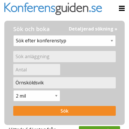
Sök och boka
Detaljerad sökning »