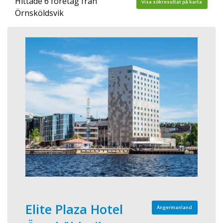
Hittade 6 företag från
Visa sökresultat på karta
Örnsköldsvik
Elite Plaza Hotel
Ångermanland