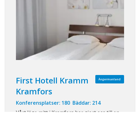
First Hotell Kramm
Ångermanland
Kramfors
Konferensplatser: 180 Bäddar: 214
Vårt läge mitt i Kramfors har gjort oss till en
populär mötesplats för konferenser och
grupper. En konferens ska man leva på länge,
vi lägger stor vikt vid att det är det små