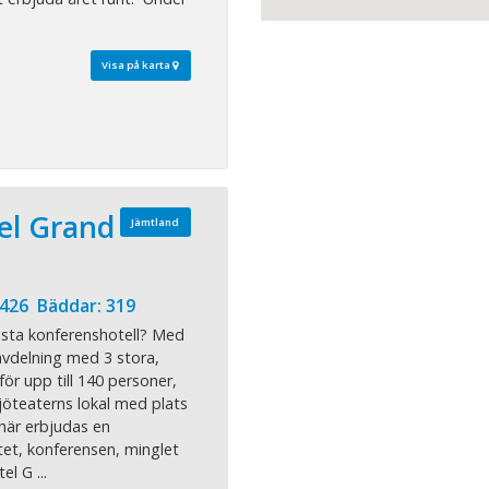
Visa på karta
el Grand
Jämtland
 426 Bäddar: 319
sta konferenshotell? Med
vdelning med 3 stora,
för upp till 140 personer,
sjöteaterns lokal med plats
 här erbjudas en
tet, konferensen, minglet
l G ...