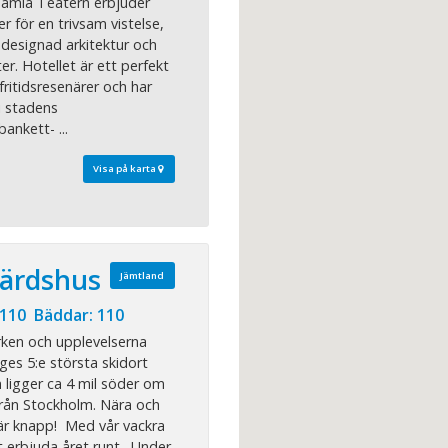
Gamla Teatern erbjuder
ter för en trivsam vistelse,
 designad arkitektur och
r. Hotellet är ett perfekt
fritidsresenärer och har
i stadens
ankett- ...
Visa på karta
ärdshus
Jämtland
 110 Bäddar: 110
rken och upplevelserna
iges 5:e största skidort
ligger ca 4 mil söder om
från Stockholm. Nära och
är knapp! Med vår vackra
t erbjuda året runt. Under