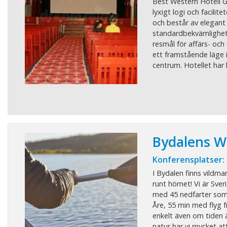
Best Western Hotell 
lyxigt logi och facilite
och består av elegant
standardbekvämlighete
resmål för affärs- och 
ett framstående läge 
centrum. Hotellet har b
Bydalens W
Konferensplatser:
I Bydalen finns vildma
runt hörnet! Vi är Sver
med 45 nedfarter som 
Åre, 55 min med flyg 
enkelt även om tiden 
natur har vi mycket at