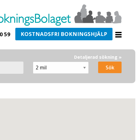
KOSTNADSFRI BOKNINGSHJÄLP
0 59
Detaljerad sökning »