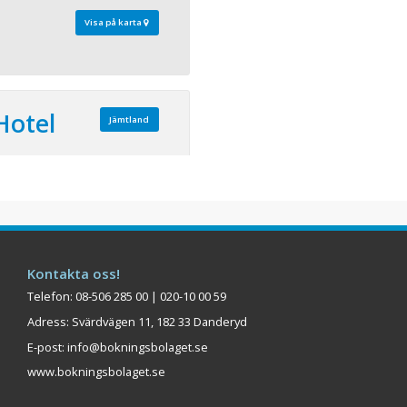
Visa på karta
Hotel
Jämtland
 2500 Bäddar: 350
unds pärla, sport- och
ösö Park Hotel. Med 3 km
gplats och en bedårande
n kan du här mötas, äta,
Kontakta oss!
a och jobba, året runt. Ett
Telefon: 08-506 285 00 | 020-10 00 59
ll med både hög och låg
..
Adress: Svärdvägen 11, 182 33 Danderyd
E-post:
info@bokningsbolaget.se
Visa på karta
www.bokningsbolaget.se