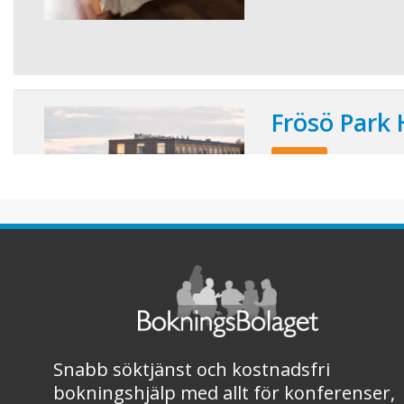
Frösö Park 
Läs mer!
Konferensplatser:
Välkommen till Östers
konferensresorten Fr
till Åre Östersund fly
utsikt mot fjällvärlde
sova, träna, vila, njut
personligt möteshote
puls. Frösö Park Spa h .
Snabb söktjänst och kostnadsfri
bokningshjälp med allt för konferenser,