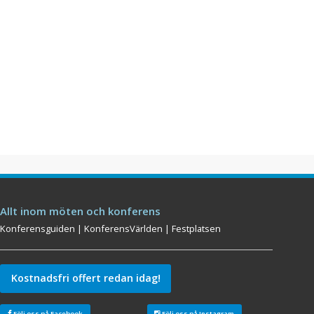
Allt inom möten och konferens
Konferensguiden
|
KonferensVärlden
|
Festplatsen
Kostnadsfri offert redan idag!
Följ oss på Facebook
Följ oss på Instagram