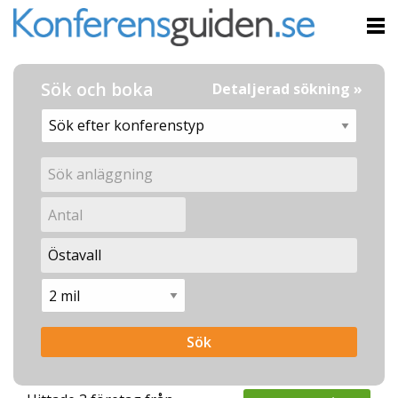
Sök och boka
Detaljerad sökning »