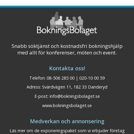
Hussborg Herrgård &
Medelpad
Konferens AB
Snabb söktjänst och kostnadsfri bokningshjälp
Anrik anläggning från 1800-talets mitt.
med allt för konferenser, möten och event.
Beläget i vacker, rofylld omgivning med 18-
håls golfbana runt om.
Kontakta oss!
Telefon: 08-506 285 00 | 020-10 00 59
Visa på karta
Adress: Svärdvägen 11, 182 33 Danderyd
E-post:
info@bokningsbolaget.se
www.bokningsbolaget.se
Medverkan och annonsering
Läs mer om de exponeringspaket som vi erbjuder företag