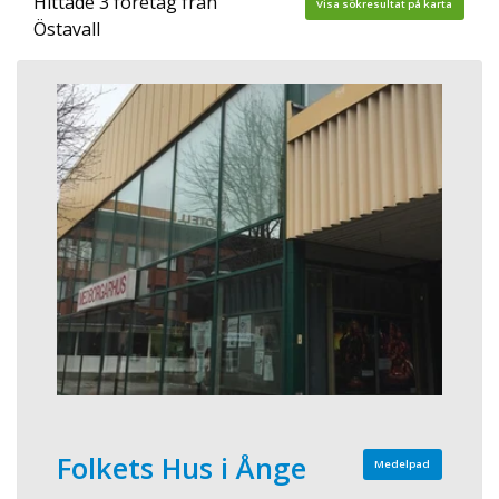
Hittade 3 företag från
Visa sökresultat på karta
Östavall
Folkets Hus i Ånge
Medelpad