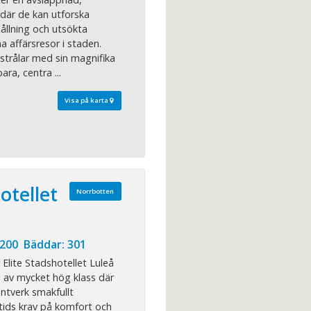
 där de kan utforska
ållning och utsökta
a affärsresor i staden.
strålar med sin magnifika
ara, centra ...
Visa på karta
otellet
Norrbotten
 200 Bäddar: 301
Elite Stadshotellet Luleå
l av mycket hög klass där
antverk smakfullt
ids krav på komfort och