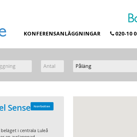
KONFERENSANLÄGGNINGAR
020-10 0
el Sense
Norrbotten
 beläget i centrala Luleå
ter en avslappnad,