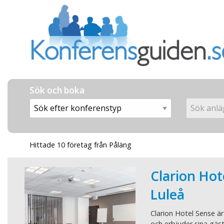
Sök och boka
Hittade 10 företag från Påläng
Clarion Hot
Luleå
Clarion Hotel Sense är
och erbjuder sina gäs