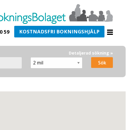
KOSTNADSFRI BOKNINGSHJÄLP
0 59
Detaljerad sökning »