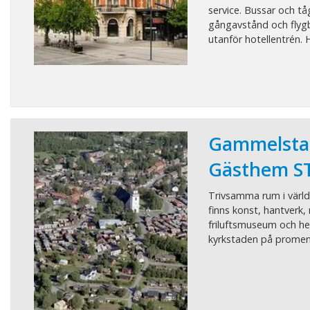
service. Bussar och t
gångavstånd och flyg
utanför hotellentrén. Ho
Gammelsta
Gästhem S
Trivsamma rum i värl
finns konst, hantverk,
friluftsmuseum och he
kyrkstaden på prome