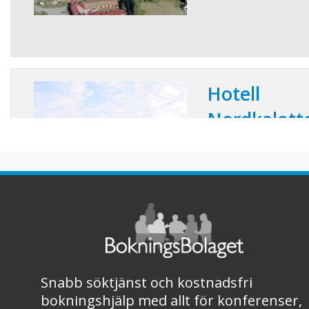
Hotell
Nordkalott
Konferensplatser:
I vacker och avkoppla
över en sjö, ligger No
konferens. Mitt i skog
Luleås stadskärna och
Airport. Hotellets ti
av tusenårig torrfura 
värmande atmosfär. No
Snabb söktjänst och kostnadsfri
bokningshjälp med allt för konferenser,