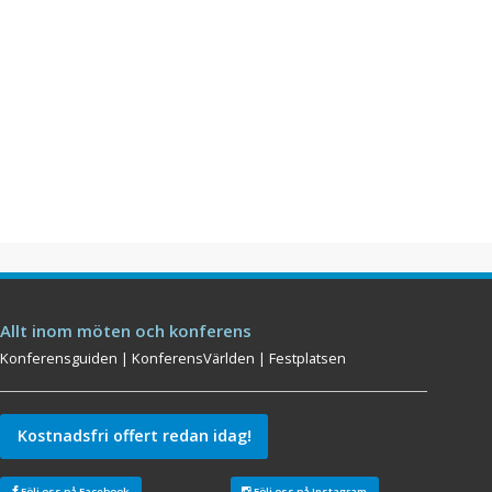
Allt inom möten och konferens
Konferensguiden
|
KonferensVärlden
|
Festplatsen
Kostnadsfri offert redan idag!
Följ oss på Facebook
Följ oss på Instagram