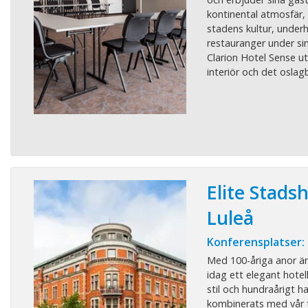
kontinental atmosfär,
stadens kultur, underh
restauranger under sin
Clarion Hotel Sense ut
interiör och det oslagb
Elite Stadsh
Luleå
Konferensplatser:
Med 100-åriga anor är 
idag ett elegant hotel
stil och hundraårigt h
kombinerats med vår t