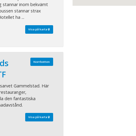
åg stannar inom bekvämt
bussen stannar strax
tellet ha ...
Visa på karta
ds
Norrbotten
TF
dsarvet Gammelstad. Här
 restauranger,
la den fantastiska
nadavstånd.
Visa på karta