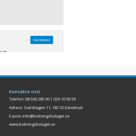
Norrbotten
en
 114
nde omgivning, med utsikt
rdkalotten hotell och
en men med närhet till
 endast 2 km från Luleå
Kontakta oss!
mrade byggnader är byggt
Telefon: 08-506 285 00 | 020-10 00 59
som skapar en rofylld och
Adress: Svärdvägen 11, 182 33 Danderyd
rdka ...
E-post:
info@bokningsbolaget.se
Visa på karta
www.bokningsbolaget.se