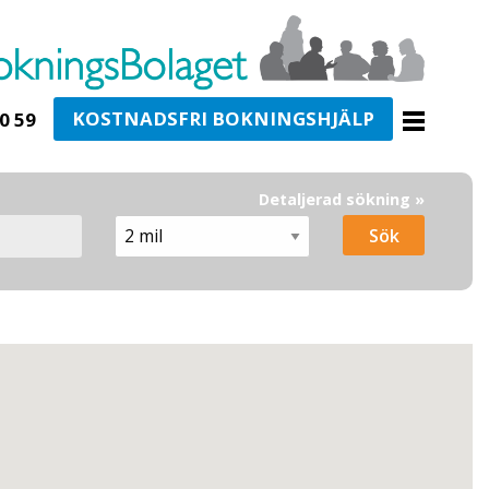
KOSTNADSFRI BOKNINGSHJÄLP
0 59
Detaljerad sökning »