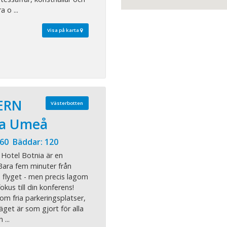
 o ...
Visa på karta
ERN
Västerbotten
ia Umeå
 60 Bäddar: 120
Hotel Botnia är en
Bara fem minuter från
h flyget - men precis lagom
fokus till din konferens!
om fria parkeringsplatser,
et är som gjort för alla
...