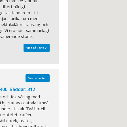
den från 1897 är nu
ill ett härligt
gsta standard mitt i
rbjuds unika rum med
pektakulär restaurang och
g. Vi erbjuder sammanlagt
varierande storle ...
Visa på karta
Västerbotten
 400 Bäddar: 312
ns och festvåning med
 i hjärtat av centrala Umeå
nder ett tak. Två hotell,
Hotellet, caféer,
sbibliotek, teater,
atessaffär, konsthallar och