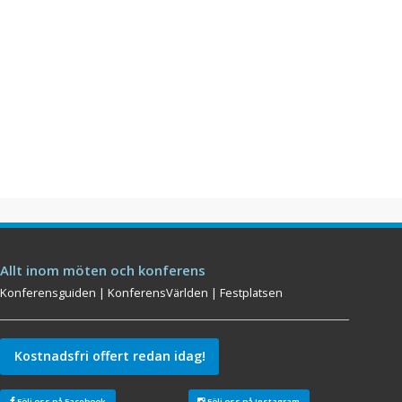
Allt inom möten och konferens
Konferensguiden
|
KonferensVärlden
|
Festplatsen
Kostnadsfri offert redan idag!
Följ oss på Facebook
Följ oss på Instagram