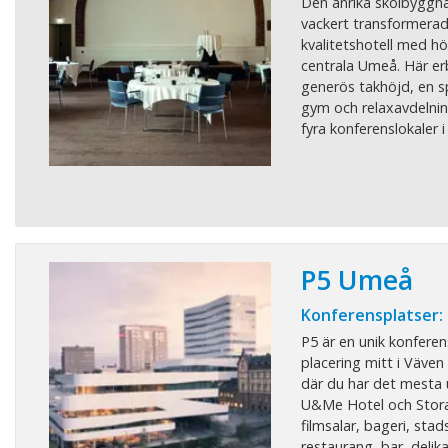
Den anrika skolbyggna
vackert transformerad t
kvalitetshotell med hö
centrala Umeå. Här e
generös takhöjd, en s
gym och relaxavdelnin
fyra konferenslokaler i 
P5 Umeå
Konferensplatser:
P5 är en unik konfere
placering mitt i Väven
där du har det mesta u
U&Me Hotel och Stora 
filmsalar, bageri, stad
restaurang, bar, delik