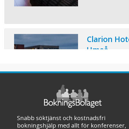
Clarion Ho
Umeå
Konferensplatser:
Granne med vackra Ume
Hotel Umeå. Det rymli
designat för att vara 
mötesplatsen för week
Umeås nya mötesplats
fördelade på 13 vånin
hotellrum och 16 konfe
Snabb söktjänst och kostnadsfri
bokningshjälp med allt för konferenser,