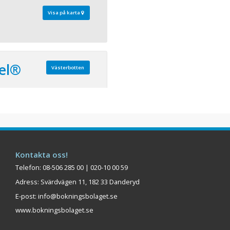
Visa på karta
tel®
Västerbotten
 400 Bäddar: 540
älven finner du Clarion
ga hotellet är noggrant
den naturliga
end, konferens och nöje.
Kontakta oss!
Hotellets 14 000 kvm är
Telefon: 08-506 285 00 | 020-10 00 59
gar och inrymmer 270
Adress: Svärdvägen 11, 182 33 Danderyd
rensrum, varav en d ...
E-post:
info@bokningsbolaget.se
Visa på karta
www.bokningsbolaget.se