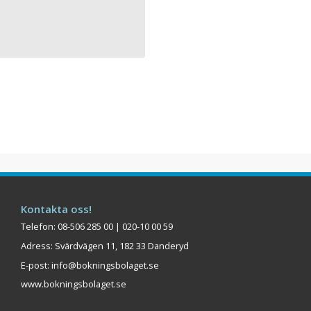
Kontakta oss!
Telefon: 08-506 285 00 | 020-10 00 59
Adress: Svärdvägen 11, 182 33 Danderyd
E-post:
info@bokningsbolaget.se
www.bokningsbolaget.se