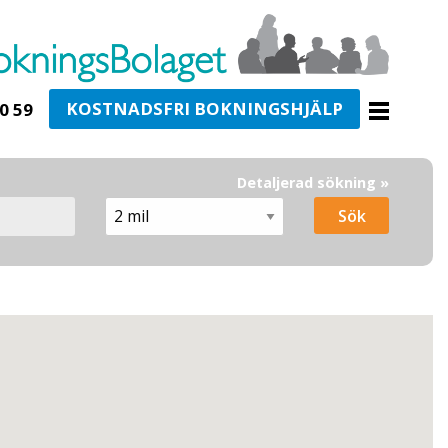
KOSTNADSFRI BOKNINGSHJÄLP
0 59
Detaljerad sökning »