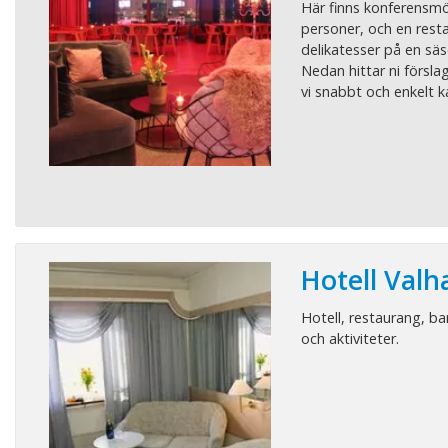
Här finns konferensmöj
personer, och en rest
delikatesser på en s
Nedan hittar ni försl
vi snabbt och enkelt ka
Hotell Valha
Hotell, restaurang, ba
och aktiviteter.