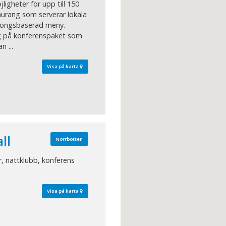
ligheter för upp till 150
aurang som serverar lokala
äsongsbaserad meny.
ag på konferenspaket som
n ...
Visa på karta
ll
Norrbotten
r, nattklubb, konferens
Visa på karta