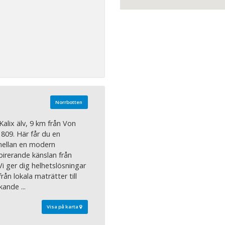
Norrbotten
Kalix älv, 9 km från Von
809. Här får du en
mellan en modern
pirerande känslan från
Vi ger dig helhetslösningar
från lokala maträtter till
kande ...
Visa på karta