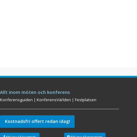
Allt inom möten och konferens
Konferensguiden
|
KonferensVärlden
|
Festplatsen
Kostnadsfri offert redan idag!
Följ oss på Facebook
Följ oss på Instagram